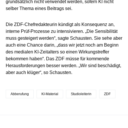
grundsätzlich nicht verwendet werden, sofern KI nicht
selber Thema eines Beitrags sei.
Die ZDF-Chefredakteurin kündigt als Konsequenz an,
interne Prüf-Prozesse zu intensivieren. „Die Sensibilität
muss gesteigert werden“, sagte Schausten. Sie sehe aber
auch eine Chance darin, „dass wir jetzt noch am Beginn
des medialen KI-Zeitalters so einen Wirkungstreffer
bekommen haben“. Das ZDF müsse für kommende
Herausforderungen besser werden. „Wir sind beschädigt,
aber auch klüger“, so Schausten.
Abberufung
KI-Material
Studioleiterin
ZDF