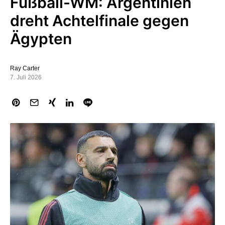
Fußball-WM: Argentinien
dreht Achtelfinale gegen
Ägypten
Ray Carter
7. Juli 2026