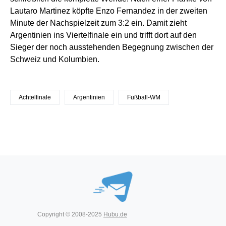
Lautaro Martinez köpfte Enzo Fernandez in der zweiten
Minute der Nachspielzeit zum 3:2 ein. Damit zieht
Argentinien ins Viertelfinale ein und trifft dort auf den
Sieger der noch ausstehenden Begegnung zwischen der
Schweiz und Kolumbien.
Achtelfinale
Argentinien
Fußball-WM
Copyright © 2008-2025
Hubu.de