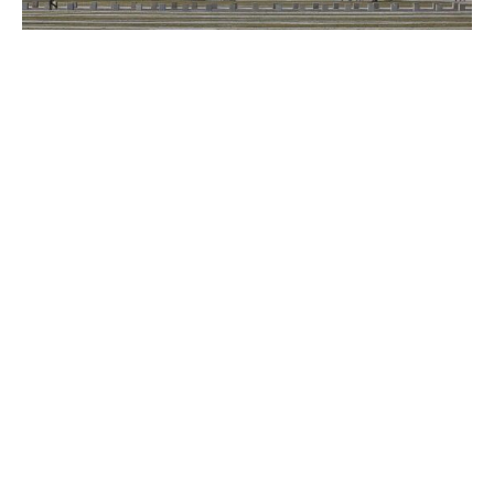
Die Bundesregierung verteidigt den für Montag geplanten
Empfang von Syriens Übergangspräsident Ahmed al-
Scharaa. Es sei wichtig, mit dem syrischen Regime im
Austausch zu bleiben, sagte Regierungssprecher Stefan
Kornelius am Freitag der dts Nachrichtenagentur.
Dass der Kanzler den syrischen Machthaber sogar zum
Mittagessen treffe, sei im Übrigen keine besondere Ehre,
sondern eine Frage der Höflichkeit. Dem Vorwurf, dass
al-Scharaa ein Kriegsverbrecher sei, wolle er sich
ausdrücklich nicht anschließen, so Kornelius.