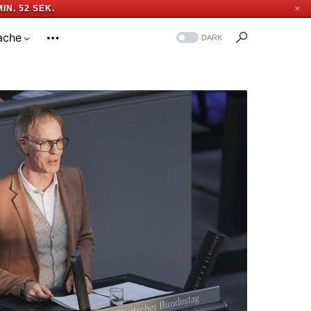
MIN. 51 SEK.
✕
ache
DARK