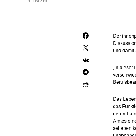
3. Juni 2026
Der innenp
Diskussion
und damit
„In dieser
verschwieg
Berufsbeam
Das Lebens
das Funkti
deren Fam
Amtes ein
sei eben k
unabhängig