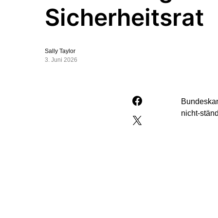
Sicherheitsrat
Sally Taylor
3. Juni 2026
Bundeskanz
nicht-ständ
„Mein Dank
haben, im 
Welt. Dies
am Mittwoc
Der Bundes
Portugal u