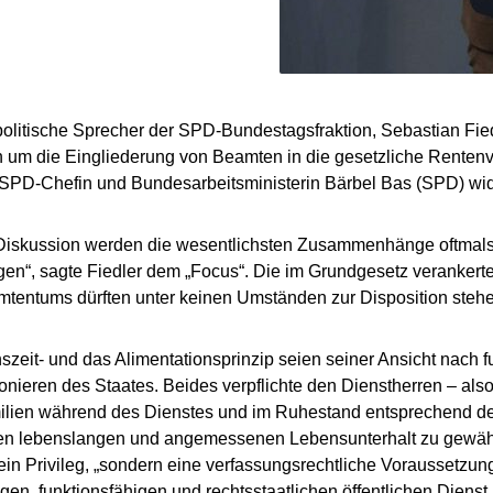
olitische Sprecher der SPD-Bundestagsfraktion, Sebastian Fied
 um die Eingliederung von Beamten in die gesetzliche Rentenv
 SPD-Chefin und Bundesarbeitsministerin Bärbel Bas (SPD) wi
 Diskussion werden die wesentlichsten Zusammenhänge oftmals
en“, sagte Fiedler dem „Focus“. Die im Grundgesetz verankert
tentums dürften unter keinen Umständen zur Disposition steh
zeit- und das Alimentationsprinzip seien seiner Ansicht nach f
onieren des Staates. Beides verpflichte den Dienstherren – als
ilien während des Dienstes und im Ruhestand entsprechend de
en lebenslangen und angemessenen Lebensunterhalt zu gewährl
ein Privileg, „sondern eine verfassungsrechtliche Voraussetzung
en, funktionsfähigen und rechtsstaatlichen öffentlichen Dienst,