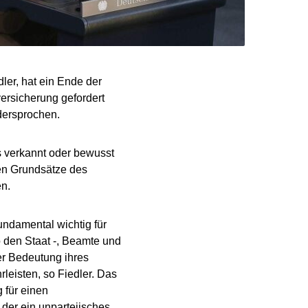
ler, hat ein Ende der
ersicherung gefordert
dersprochen.
 verkannt oder bewusst
en Grundsätze des
en.
undamental wichtig für
o den Staat -, Beamte und
r Bedeutung ihres
eisten, so Fiedler. Das
 für einen
 der ein unparteiisches