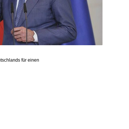
tschlands für einen
rstand vorangetrieben
en Hauptstädten der
ekommen“, erklärte Merz
l nicht erreicht.“
rekten Mitbewerbern
opäische Partnerschaft