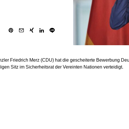
ler Friedrich Merz (CDU) hat die gescheiterte Bewerbung Deu
igen Sitz im Sicherheitsrat der Vereinten Nationen verteidigt.
 gilt allen, die unsere Bewerbung mit Engagement und Sachve
Auswärtigen Amt, an unseren Auslandsvertretungen und in viel
e Arbeit war richtig, und sie wird Deutschland langfristig zugut
h. „Wir haben uns mit Überzeugung beworben. Wir haben das Zie
kanzler gratulierte allen gewählten Staaten, besonders den di
nd Österreich. „Mit beiden Ländern verbindet uns eine enge eur