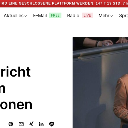
IRD EINE GESCHLOSSENE PLATTFORM WERDEN.
147 T 19 STD. 7 
Aktuelles
E-Mail
Radio
Mehr
Spr
FREE
LIVE
richt
m
ionen