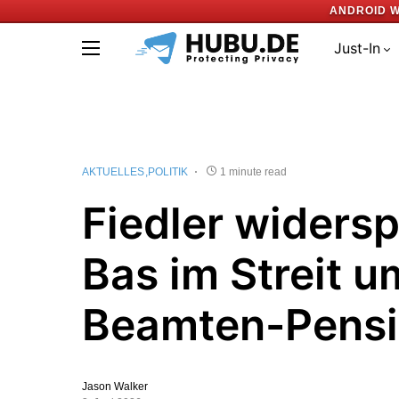
ANDROID W
Just-In
AKTUELLES
POLITIK
1 minute read
Fiedler widersp
Bas im Streit u
Beamten-Pens
Jason Walker