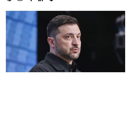
Der ukrainische Präsident Wolodymyr Selenskyj hat
Kanzleramtschef Thorsten Frei und den Präsidenten des
Bundesnachrichtendienstes, Martin Jäger, empfangen.
Nach dem massiven Drohnenangriff Russlands sei dies