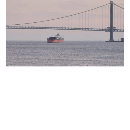
US-Präsident Donald Trump wirbt für Öl und Gas aus den
USA. „Unzählige leere Öltanker, darunter einige der
größten der Welt, sind gerade auf dem Weg in die
Vereinigten Staaten, um mit dem besten und
hochwertigsten Öl (und Gas!) der Welt beladen zu
werden“, schrieb Trump am Samstag auf seiner Plattform