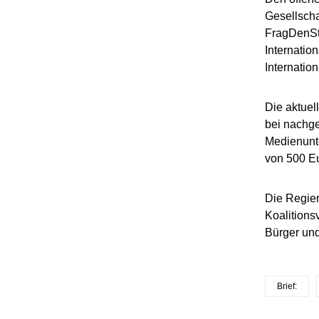
Gesellscha
FragDenSt
Internatio
Internatio
Die aktuel
bei nachge
Medienunt
von 500 Eu
Die Regier
Koalitions
Bürger und
Brief: