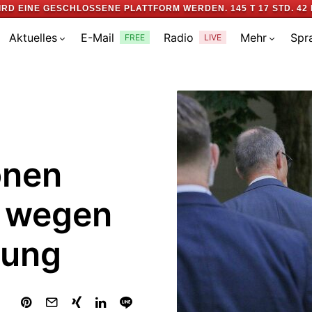
IRD EINE GESCHLOSSENE PLATTFORM WERDEN.
145 T 17 STD. 42 
Aktuelles
E-Mail
Radio
Mehr
Spr
FREE
LIVE
onen
f wegen
kung