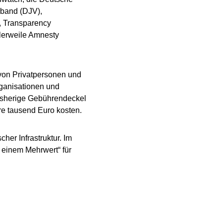
erband (DJV),
, Transparency
tlerweile Amnesty
 von Privatpersonen und
rganisationen und
isherige Gebührendeckel
re tausend Euro kosten.
her Infrastruktur. Im
 einem Mehrwert“ für