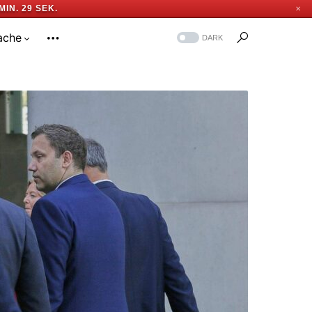
MIN. 28 SEK.
✕
ache
DARK