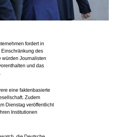
ternehmen fordert in
r Einschränkung des
ne würden Journalisten
 vorenthalten und das
.
were eine faktenbasierte
gesellschaft. Zudem
am Dienstag veröffentlicht
ren Institutionen
enwatch, die Deutsche