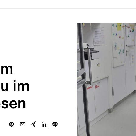
um
u im
esen