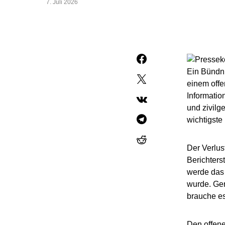
7. Juli 2026
Ein Bündni
einem offe
Informatio
und zivilg
wichtigste
Der Verlus
Berichters
werde das 
wurde. Ger
brauche es
Den offene