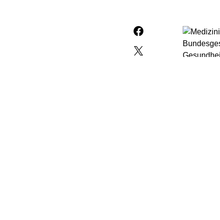
Bundesges
Gesundhei
Patienten 
berichten 
Schwerpun
sollen dem
Patienten 
das Minist
Versichert
„effizient
bislang p
Versichert
übermittel