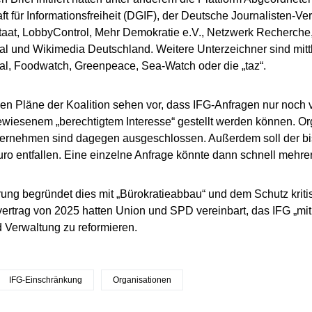
ft für Informationsfreiheit (DGIF), der Deutsche Journalisten-V
aat, LobbyControl, Mehr Demokratie e.V., Netzwerk Recherche
nal und Wikimedia Deutschland. Weitere Unterzeichner sind mit
nal, Foodwatch, Greenpeace, Sea-Watch oder die „taz“.
len Pläne der Koalition sehen vor, dass IFG-Anfragen nur noch
wiesenem „berechtigtem Interesse“ gestellt werden können. O
ernehmen sind dagegen ausgeschlossen. Außerdem soll der b
ro entfallen. Eine einzelne Anfrage könnte dann schnell mehre
ung begründet dies mit „Bürokratieabbau“ und dem Schutz kritisc
vertrag von 2025 hatten Union und SPD vereinbart, das IFG „mit
 Verwaltung zu reformieren.
IFG-Einschränkung
Organisationen