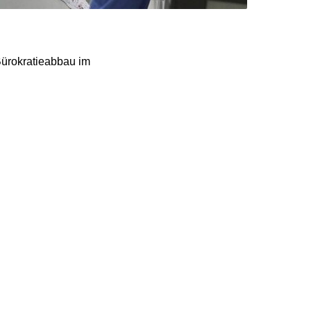
ürokratieabbau im
antragen können,
er Berufung auf einen
eistungserbringer
n.
elbar spüren. So will
rmittlung einführen.
m gelotst“ und Termine
ahmenkatalog. Das
vergabe bedeuteten für
sungen elektronisch
n die