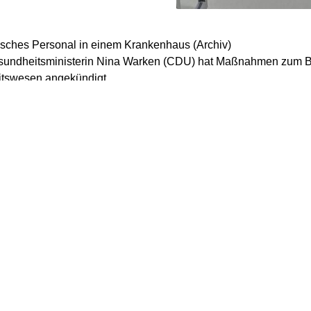
undheitsministerin Nina Warken (CDU) hat Maßnahmen zum B
tswesen angekündigt.
sollen künftig einfacher Termine bekommen und Leistungen be
die Zeitungen der Funke-Mediengruppe (Mittwochausgaben) unt
kmaßnahmenkatalog. Arztpraxen, Krankenhäuser und andere L
nach von Dokumentations- und Meldepflichten entlastet werde
sollen die Änderungen nach den Plänen an vielen Stellen unmitt
erium die elektronische Überweisung und eine digitale Terminve
e sollen dadurch „besser durch das komplexe Gesundheitssyste
 sowie bedarfsgerecht“ vergeben werden, heißt es in dem Maßn
apiergebundene Überweisungsverfahren und die heutige Termin
e und Arztpraxen einen hohen Aufwand. Künftig sollen Überwei
t und freie Termine direkt aus den Praxisverwaltungssystemen a