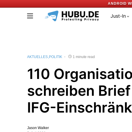
ANDROID W
Just-In
AKTUELLES
POLITIK
1 minute read
110 Organisati
schreiben Brie
IFG-Einschrän
Jason Walker