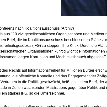
s aus 110 zivilgesellschaftlichen Organisationen und Medienun
nen Brief, die im Koalitionsausschuss beschlossenen Pläne zu
nsfreiheitsgesetzes (IFG) zu stoppen. Ihre Kritik: Durch die Plä
esellschaftlichen Organisationen künftig wichtige Informationen
 Instrument gegen Korruption und Machtmissbrauch abgeschafft
t des Rechts auf Informationsfreiheit für Millionen Bürger ersch
tattung, die öffentliche Kontrolle und das Engagement der Zivil
Vertrauen in die Politik geschwächt, heißt es in dem Brief, der 
ade in Zeiten wachsenden Misstrauens gegenüber Politik und ih
 ein starkes IFG, so die Unterzeichner.
n Brief initiiert hatten unter anderem die Plattform Abgeordnet