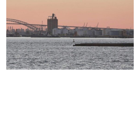
US-Präsident Donald Trump verlängert die Frist bei der
Einführung der Zölle bis zum 1. August.
Trump wolle noch am Montag ein Dekret unterschreiben,
„das die Frist vom 9. Juli auf den 1. August verschiebt“,
sagte die Sprecherin des Weißen Hauses, Karoline