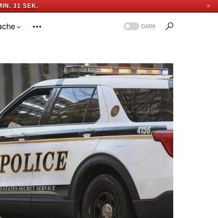
MIN. 30 SEK.
✕
ache
DARK