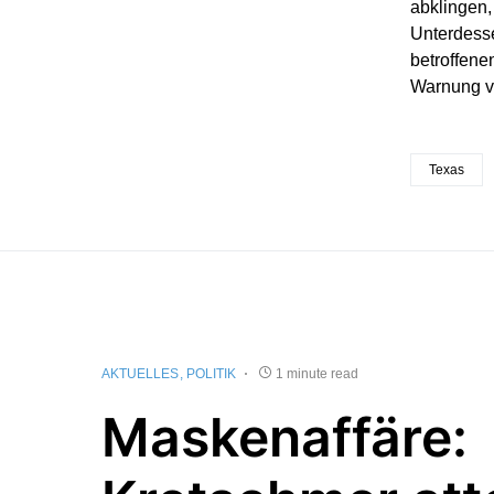
abklingen,
Unterdesse
betroffene
Warnung vo
Texas
AKTUELLES
POLITIK
1 minute read
Maskenaffäre: