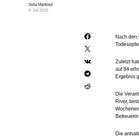
Sofia Martinez
8. Juli 2025
Nach den 
Todesopfer
Zuletzt ha
auf 84 erh
Ergebnis g
Die Veran
River, be
Wochenend
Betreuerin
Die anhalt