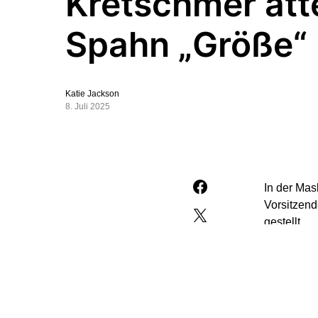
Kretschmer atte
Spahn „Größe“
Katie Jackson
8. Juli 2025
In der Mas
Vorsitzend
gestellt.
„Jens Spa
Entscheidu
den Zeitu