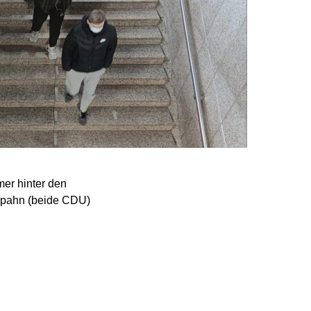
mer hinter den
 Spahn (beide CDU)
hwierige
führt“, sagte Kretschmer