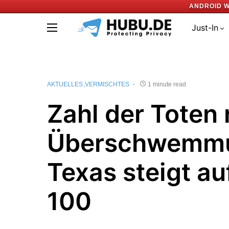
ANDROID W
Just-In
AKTUELLES
VERMISCHTES
1 minute read
Zahl der Toten
Überschwemmu
Texas steigt au
100