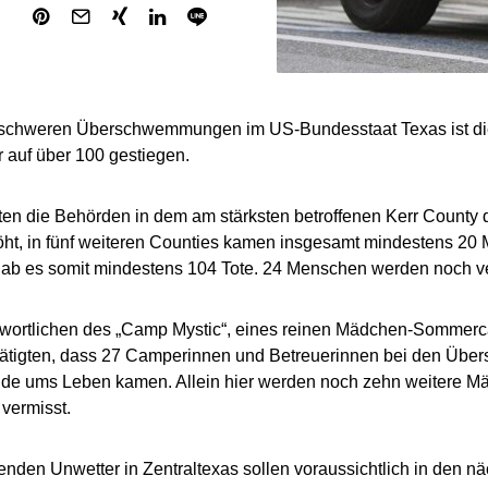
schweren Überschwemmungen im US-Bundesstaat Texas ist die 
 auf über 100 gestiegen.
tten die Behörden in dem am stärksten betroffenen Kerr County 
öht, in fünf weiteren Counties kamen insgesamt mindestens 2
ab es somit mindestens 104 Tote. 24 Menschen werden noch ve
twortlichen des „Camp Mystic“, eines reinen Mädchen-Somme
stätigten, dass 27 Camperinnen und Betreuerinnen bei den Ü
e ums Leben kamen. Allein hier werden noch zehn weitere M
 vermisst.
enden Unwetter in Zentraltexas sollen voraussichtlich in den n