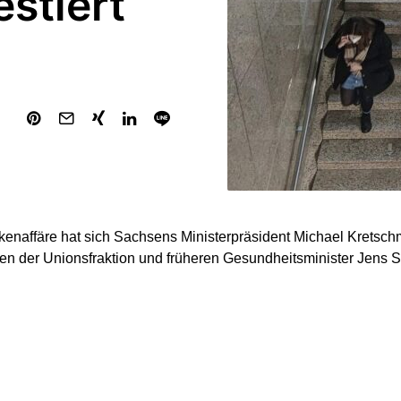
stiert
kenaffäre hat sich Sachsens Ministerpräsident Michael Kretsch
en der Unionsfraktion und früheren Gesundheitsminister Jens
hn hat in der Corona-Pandemie Verantwortung übernommen, sc
ngen getroffen und unser Land durch eine beispiellose Krise ge
ngen der Funke-Mediengruppe (Dienstagsausgaben).