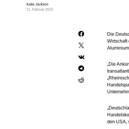
Katie Jackson
11. Februar 2025
Die Deutsc
Wirtschaft
Aluminium
„Die Ankün
transatlan
„Rheinisch
Handelspa
Unternehme
„Deutschla
Handelskon
den USA, 