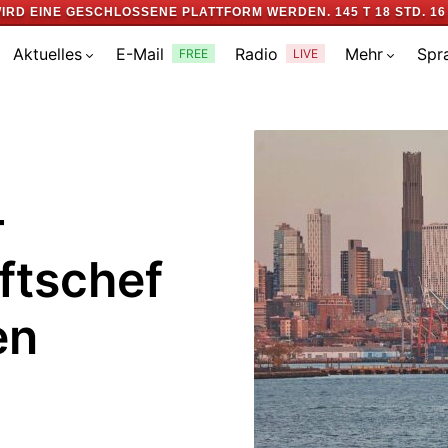
IRD EINE GESCHLOSSENE PLATTFORM WERDEN.
145 T 18 STD. 16
Aktuelles
E-Mail
Radio
Mehr
Spr
FREE
LIVE
-
ftschef
en