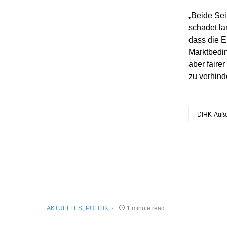
„Beide Sei
schadet la
dass die E
Marktbedin
aber faire
zu verhind
DIHK-Auße
AKTUELLES
POLITIK
1 minute read