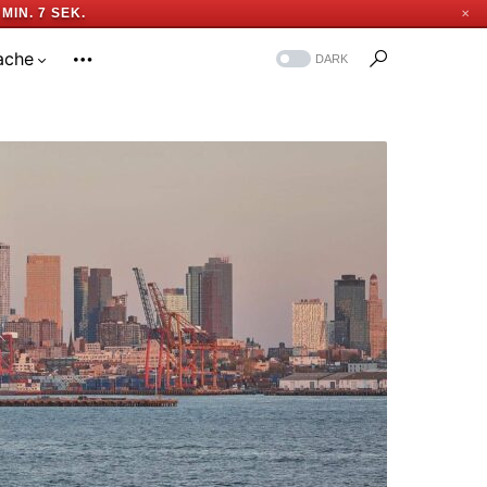
 MIN. 6 SEK.
✕
ache
DARK