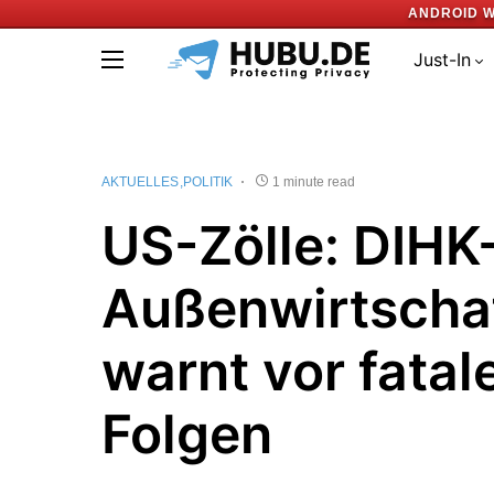
ANDROID W
Just-In
AKTUELLES
POLITIK
1 minute read
US-Zölle: DIHK
Außenwirtscha
warnt vor fatal
Folgen