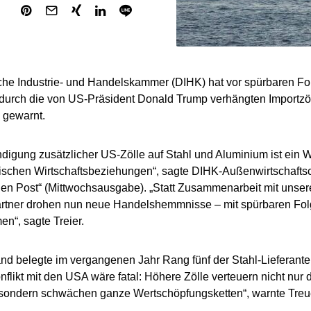
he Industrie- und Handelskammer (DIHK) hat vor spürbaren Fol
 durch die von US-Präsident Donald Trump verhängten Importzöl
 gewarnt.
digung zusätzlicher US-Zölle auf Stahl und Aluminium ist ein W
tischen Wirtschaftsbeziehungen“, sagte DIHK-Außenwirtschaftsc
en Post“ (Mittwochsausgabe). „Statt Zusammenarbeit mit unser
rtner drohen nun neue Handelshemmnisse – mit spürbaren Fol
n“, sagte Treier.
nd belegte im vergangenen Jahr Rang fünf der Stahl-Lieferant
flikt mit den USA wäre fatal: Höhere Zölle verteuern nicht nur 
sondern schwächen ganze Wertschöpfungsketten“, warnte Treu