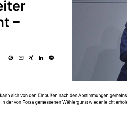
iter
t –
 kann sich von den Einbußen nach den Abstimmungen gemeinsa
in der von Forsa gemessenen Wählergunst wieder leicht erhol
ebung für die Sender RTL und ntv gewinnt sie gegenüber der V
auf 29 Prozent. Die Linke legt in der von Forsa erhobenen Um