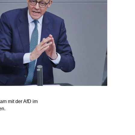
m mit der AfD im
en.
orwoche einen Punkt und
frage einen Punkt zu und