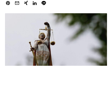
Das Landgericht Hanau hat das Verfahren gegen einen
mutmaßlichen NS-Täter eingestellt. Wie das Gericht am
Mittwoch mitteilte, ist der Angeschuldigte, dem Beihilfe