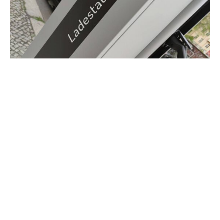
Der Batteriehersteller Northvolt hat in Schweden
Insolvenz angemeldet. Ein entsprechender Antrag sei bei
einem Gericht in Stockholm eingereicht worden, teilte der
schwedische Konzern am Mittwoch mit.
Die deutschen und amerikanischen Tochterfirmen haben
demnach keine Insolvenz angemeldet. Als
hundertprozentige Tochtergesellschaften würden alle
Entscheidungen, die diese Unternehmen betreffen, vom