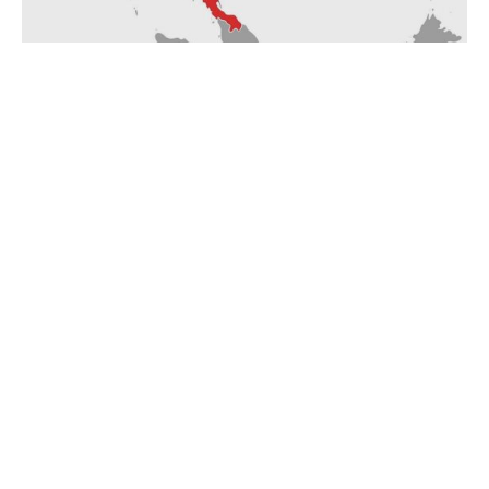
Thailand hat am Montag Luftangriffe auf Kambodscha
durchgeführt. Dies könnte das Ende eines Friedensplans
bedeuten, der erst vor zwei Monaten unter der Vermittlung
von US-Präsident Donald Trump vereinbart wurde. Beide
Seiten beschuldigten sich gegenseitig, Angriffe entlang
ihrer umstrittenen Grenze gestartet zu haben, nachdem
Thailand die weitere Umsetzung des
Waffenstillstandsabkommens ausgesetzt hatte.
Die thailändische Armee erklärte, dass die Luftangriffe
sich gegen die militärische Infrastruktur Kambodschas
gerichtet hätten und eine Reaktion auf einen früheren
Angriff gewesen seien, bei dem ein thailändischer Soldat