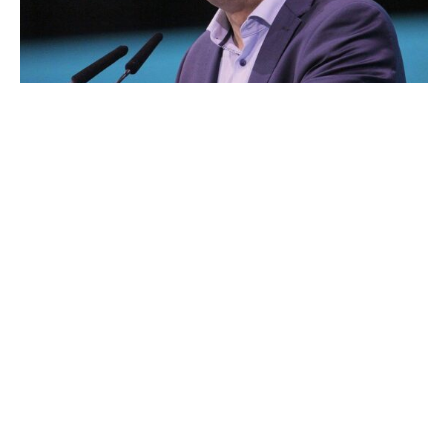
Umweltpolitiker des Europaparlaments warnen davor,
den geplanten EU-Emissionshandel zu verschieben.
Würde das System später starten, dürften die Preise
anschließend „sehr schnell, sehr stark nach oben
schnellen“, sagte der CDU-Europaabgeordnete Peter
Liese dem „Spiegel“. Damit sei niemandem geholfen.
Stattdessen plädierte er dafür, neue Förderprogramme
auf europäischer Ebene aufzulegen. So schlug Liese vor,
das Leasing von Elektroautos für Geringverdiener zu
bezuschussen.