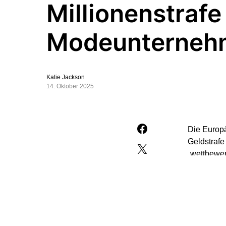
Millionenstraf
Modeunterneh
Katie Jackson
14. Oktober 2025
Die Europ
Geldstrafe
„wettbewer
Die Unter
Wiederverk
Preisgesta
ein und fü