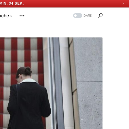
MIN. 33 SEK.
✕
ache
DARK