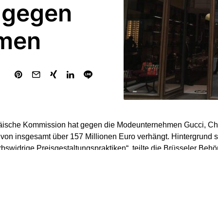
e gegen
men
äische Kommission hat gegen die Modeunternehmen Gucci, Ch
 von insgesamt über 157 Millionen Euro verhängt. Hintergrund 
bswidrige Preisgestaltungspraktiken“, teilte die Brüsseler Beh
nehmen sollen demnach gegen EU-Wettbewerbsregeln verstoße
aufspreise ihrer Produkte festlegten. Diese Praktiken schränkt
ltungsmöglichkeiten der unabhängigen Drittanbieter, mit dene
hrten zu höheren Preisen sowie einer geringeren Auswahl für V