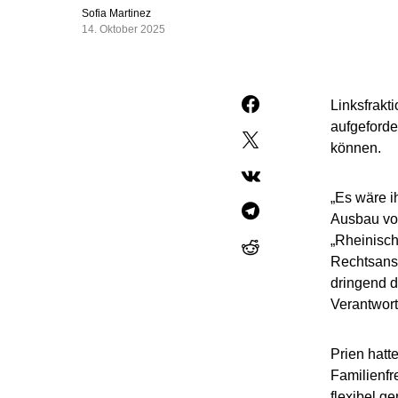
Sofia Martinez
14. Oktober 2025
Linksfrakt
aufgeforde
können.
„Es wäre i
Ausbau vo
„Rheinisch
Rechtsansp
dringend d
Verantwort
Prien hatte
Familienfre
flexibel ge