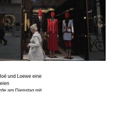
loé und Loewe eine
seien
örde am Dienstag mit.
n haben, indem sie die
en die
n sie zusammenarbeiten,
erbraucher. Die