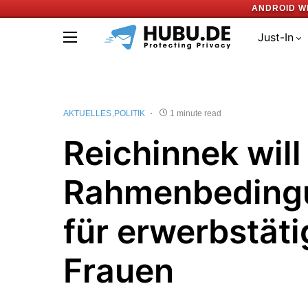
ANDROID W
Just-In
AKTUELLES
POLITIK
1 minute read
Reichinnek will
Rahmenbeding
für erwerbstäti
Frauen