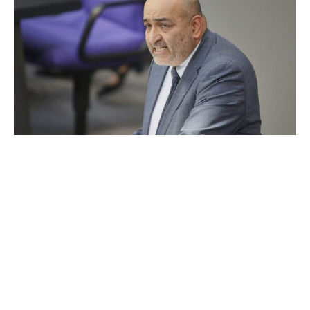
Bundestagsvizepräsident Omid Nouripour (Grüne) hat die
Spar-Androhung von Finanzminister Lars Klingbeil (SPD)
an alle Deutschen und dessen Warnung vor „sehr
herausfordernden Jahren“ kritisiert. Deutschland brauche
jetzt vor allem „eine Botschaft von Zuversicht und Mut“
und den Glauben „an unsere eigenen Stärken“, sagte
Nouripour dem Nachrichtensender „Welt“.