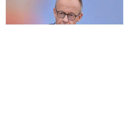
Trotz des Eklats um die gescheiterte
Verfassungsrichterwahl und der knappen Mehrheit der
schwarz-roten Koalition im Bundestag will Bundeskanzler
Friedrich Merz (CDU) nicht besonders auf
Fraktionsdisziplin pochen.
„Wenn ein Abgeordneter sagt, das ist für mich eine