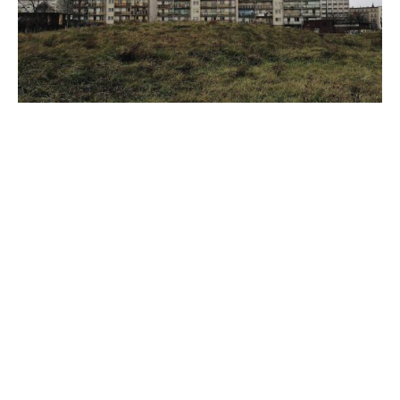
Der CDU-Wirtschaftsrat fordert nach der geplanten
Bürgergeld-Reform ein zweites Reformpaket bei den
Sozialleistungen. So sollten Arbeitsverweigerern die
Leistungen komplett gestrichen und zudem die
Regelsätze auch wieder gesenkt werden, sagte Wolfgang
Steiger, Generalsekretär des CDU-Wirtschaftsrats, der
„Rheinischen Post“.
„Denkbar wäre es etwa, die Arbeitsbereitschaft von
Transferempfängern durch die Heranziehung für nicht