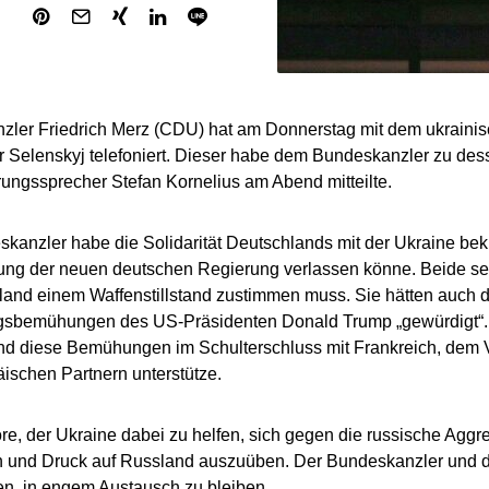
zler Friedrich Merz (CDU) hat am Donnerstag mit dem ukraini
Selenskyj telefoniert. Dieser habe dem Bundeskanzler zu dessen
ungssprecher Stefan Kornelius am Abend mitteilte.
kanzler habe die Solidarität Deutschlands mit der Ukraine bekräf
ung der neuen deutschen Regierung verlassen könne. Beide se
and einem Waffenstillstand zustimmen muss. Sie hätten auch d
ngsbemühungen des US-Präsidenten Donald Trump „gewürdigt“. 
d diese Bemühungen im Schulterschluss mit Frankreich, dem V
ischen Partnern unterstütze.
e, der Ukraine dabei zu helfen, sich gegen die russische Aggre
n und Druck auf Russland auszuüben. Der Bundeskanzler und d
en, in engem Austausch zu bleiben.