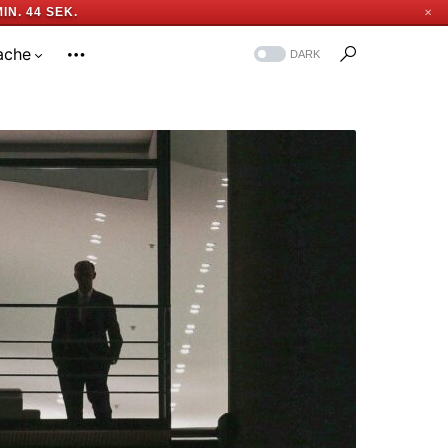
MIN. 43 SEK.
✕
ache
DARK