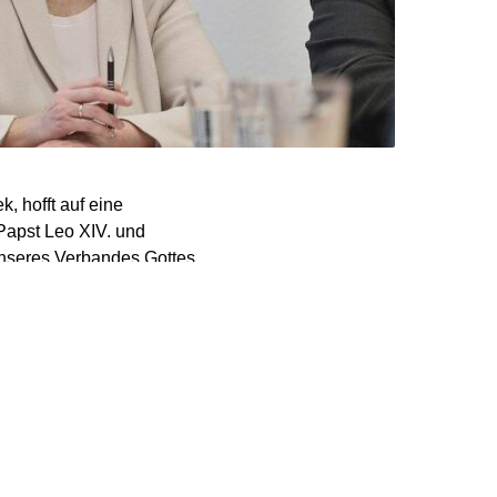
, hofft auf eine
Papst Leo XIV. und
unseres Verbandes Gottes
e als Pontifex – als
ppe Bayern“
Einheit zu wahren und
ehören selbstverständlich
Leitungsverantwortung
gefördert werden. Frauen