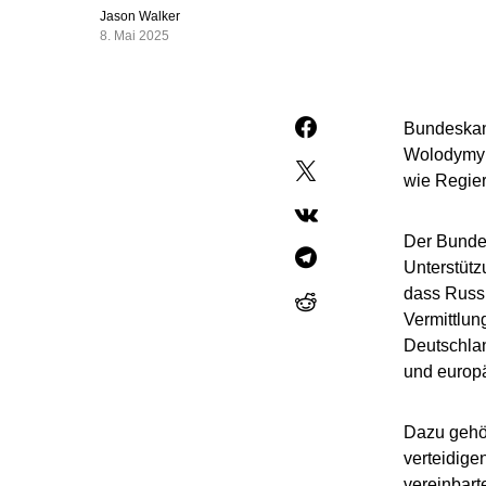
Jason Walker
8. Mai 2025
Bundeskan
Wolodymyr 
wie Regier
Der Bundes
Unterstütz
dass Russl
Vermittlu
Deutschlan
und europä
Dazu gehör
verteidige
vereinbart