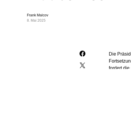
Frank Malcov
8. Mai 2025
Die Präsid
Fortsetzun
fordert di
Segen, vie
Brückenbau
(Freitagau
„Es wird d
Einheit so
die gleich
berufen un