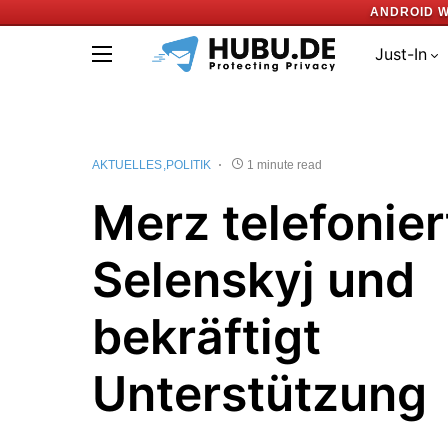
ANDROID W
Just-In
AKTUELLES
POLITIK
1 minute read
Merz telefonier
Selenskyj und
bekräftigt
Unterstützung