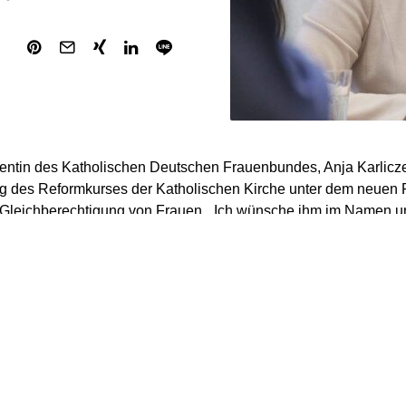
entin des Katholischen Deutschen Frauenbundes, Anja Karliczek
g des Reformkurses der Katholischen Kirche unter dem neuen 
e Gleichberechtigung von Frauen. „Ich wünsche ihm im Namen 
l Kraft, Freude und Mut für dieses Amt und die besondere Aufgab
er“, sagte die CDU-Politikerin den Zeitungen der „Mediengru
sgaben).
ie Aufgabe des neuen Papstes sein, in der Vielstimmigkeit die 
 zu repräsentieren, dass sie Vielstimmigkeit ermöglicht. Dazu g
berechtigten Stimmen von Frauen. Frauen müssen weiterhin in 
d als Gestalterinnen des kirchlichen Lebens auf allen Ebenen 