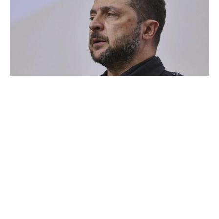
Der ukrainische Präsident Wolodymyr Selenskyj hat am
Freitagabend mit verschiedenen europäischen Staats-
und Regierungschefs telefoniert.
Der ukrainische Präsident habe die europäischen Partner
über sein „konstruktives Treffen“ mit US-Präsident Donald
Trump unterrichtet, sagte der deutsche