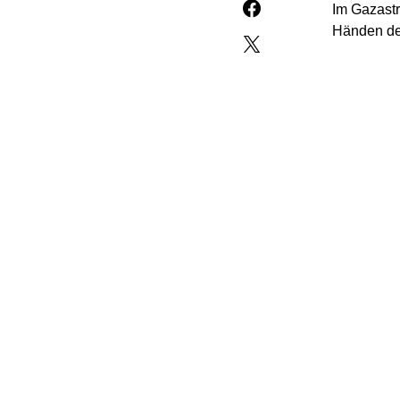
Im Gazastr
Händen de
Die zwei 
zunächst a
übergeben.
Gegenzug w
Zuletzt w
Deutsch-Is
Arbeiter.
Das Waffe
ersten sec
israelisch
Überreste.
freikomme