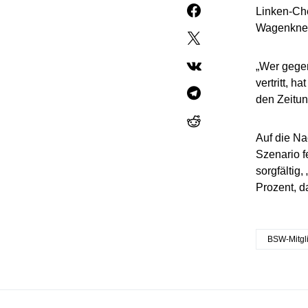
Linken-Che
Wagenknec
„Wer gegen
vertritt, 
den Zeitun
Auf die Na
Szenario f
sorgfältig,
Prozent, d
BSW-Mitgl