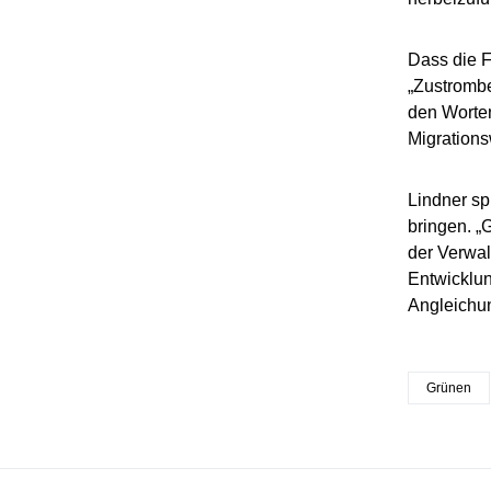
Dass die 
„Zustromb
den Worten
Migrations
Lindner sp
bringen. „
der Verwa
Entwicklun
Angleichun
Grünen