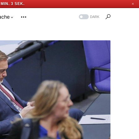
 MIN. 2 SEK.
✕
ache
DARK