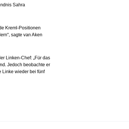
ündnis Sahra
ude Kreml-Positionen
dern“, sagte van Aken
der Linken-Chef: „Für das
gend. Jedoch beobachte er
e Linke wieder bei fünf