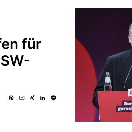
en für
BSW-