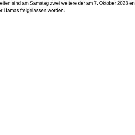
eifen sind am Samstag zwei weitere der am 7. Oktober 2023 en
r Hamas freigelassen worden.
Männer wurden von vermummten und bewaffneten Kämpfern der 
uf einer Bühne vorgeführt und anschließend an das Internation
 Später am Tag soll noch ein weiterer Mann aus der Geiselhaft
ill Israel über 180 palästinensische Gefangene freilassen.
aren am Donnerstag acht Hamas-Geiseln freigekommen. Unter i
raelis, zudem eine israelische Soldatin sowie fünf aus Israel en
nruheabkommen zwischen der israelischen Regierung und der H
hswöchigen Phase die Freilassung von insgesamt 33 Geiseln vo
en Angaben zufolge tot, bei ihnen geht es nur noch um die Überf
 Im Gegenzug sollen insgesamt fast 2.000 Palästinenser aus isr
n.