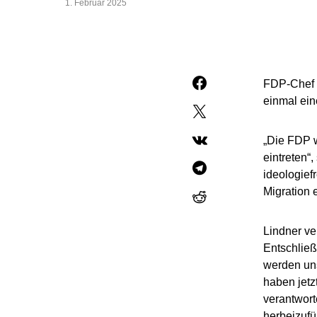
1. Februar 2025
FDP-Chef 
einmal ein
„Die FDP 
eintreten“
ideologief
Migration 
Lindner ve
Entschließ
werden uns
haben jetz
verantwor
herbeizufü