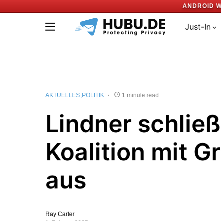
ANDROID W
Just-In
AKTUELLES
POLITIK
1 minute read
Lindner schließ
Koalition mit G
aus
Ray Carter