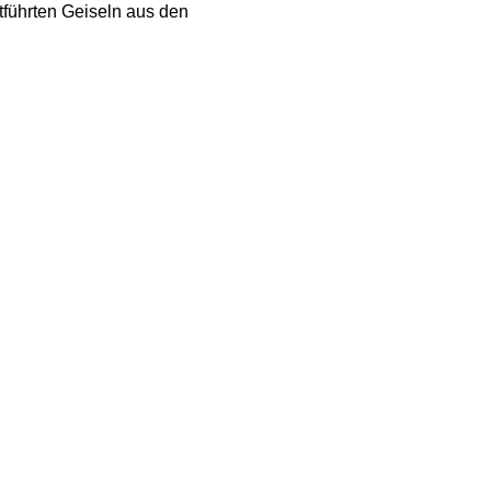
tführten Geiseln aus den
Terrororganisation
ale Rote Kreuz
 entlassen werden. Im
hnen waren auch zwei
tführte thailändische
amas sieht in einer
r. Acht von ihnen sind
ührung der sterblichen
aelischer Haft