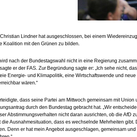
Christian Lindner hat ausgeschlossen, bei einem Wiedereinzu
e Koalition mit den Grünen zu bilden.
wird nach der Bundestagswahl nicht in eine Regierung zusamm
, sagte er der FAS. Zur Begründung sagte er: „Ich sehe nicht, d
reie Energie- und Klimapolitik, eine Wirtschaftswende und neue R
erreichbar wären.“
rteidigte, dass seine Partei am Mittwoch gemeinsam mit Union
ungsantrag durch den Bundestag gebracht hat. „Wir entscheide
er Abstimmungsverhalten nicht daran ausrichten, ob die AfD zu
t die Ausnahmesituation, dass es wechselnde Mehrheiten gibt. 
ten. Denn er hat mein Angebot ausgeschlagen, gemeinsam un
hren.“