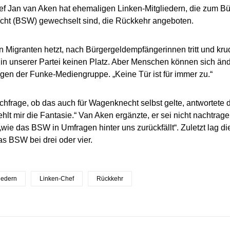
f Jan van Aken hat ehemaligen Linken-Mitgliedern, die zum B
ht (BSW) gewechselt sind, die Rückkehr angeboten.
 Migranten hetzt, nach Bürgergeldempfängerinnen tritt und kr
hat in unserer Partei keinen Platz. Aber Menschen können sich än
gen der Funke-Mediengruppe. „Keine Tür ist für immer zu.“
chfrage, ob das auch für Wagenknecht selbst gelte, antwortete 
ehlt mir die Fantasie.“ Van Aken ergänzte, er sei nicht nachtra
 „wie das BSW in Umfragen hinter uns zurückfällt“. Zuletzt lag di
as BSW bei drei oder vier.
iedern
Linken-Chef
Rückkehr