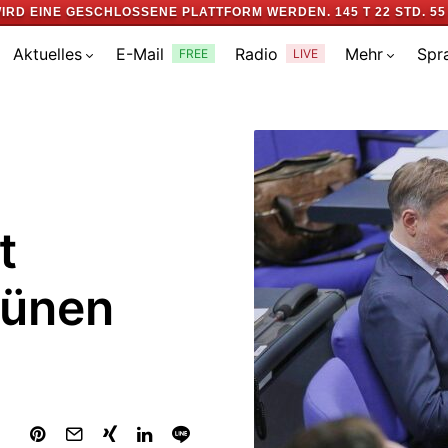
IRD EINE GESCHLOSSENE PLATTFORM WERDEN.
145 T 22 STD. 55
Aktuelles
E-Mail
Radio
Mehr
Spr
FREE
LIVE
t
rünen