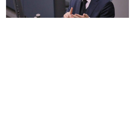
Bundeswirtschaftsminister Robert Habeck (Grüne) hat
das Kanzleramt noch nicht abgehakt. Er traue den
aktuellen Umfragen nicht, sagte der Grünen-
Kanzlerkandidat der ARD. „Ich bin mir nicht ganz sicher,
ob die Umfragen die Stimmung im Land wirklich messen
und erfassen.“
Ob die Zeichen nach der Wahl auf Schwarz-grün stehen,
darauf will sich Habeck nicht festlegen. Es gebe keinen
Automatismus nach der Wahl. „Die Union ist eine
Blackbox. Man weiß gar nicht, was man kriegt.“