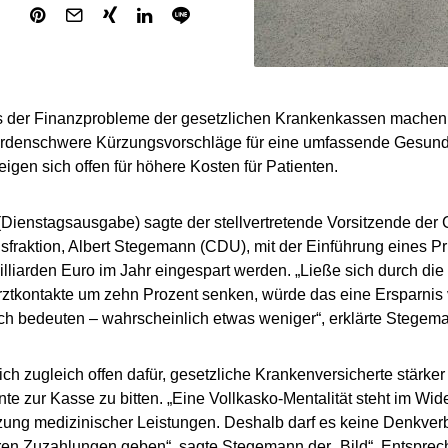
s der Finanzprobleme der gesetzlichen Krankenkassen machen 
ardenschwere Kürzungsvorschläge für eine umfassende Gesund
eigen sich offen für höhere Kosten für Patienten.
 (Dienstagsausgabe) sagte der stellvertretende Vorsitzende d
fraktion, Albert Stegemann (CDU), mit der Einführung eines P
lliarden Euro im Jahr eingespart werden. „Ließe sich durch di
rztkontakte um zehn Prozent senken, würde das eine Ersparnis v
ich bedeuten – wahrscheinlich etwas weniger“, erklärte Stegem
sich zugleich offen dafür, gesetzliche Krankenversicherte stärke
e zur Kasse zu bitten. „Eine Vollkasko-Mentalität steht im Wid
ung medizinischer Leistungen. Deshalb darf es keine Denkver
en Zuzahlungen geben“, sagte Stegemann der „Bild“. Entsprec