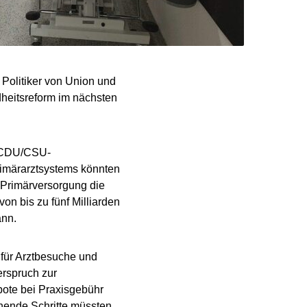
Politiker von Union und
heitsreform im nächsten
er CDU/CSU-
rimärarztsystems könnten
e Primärversorgung die
on bis zu fünf Milliarden
ann.
r für Arztbesuche und
erspruch zur
bote bei Praxisgebühr
hende Schritte müssten