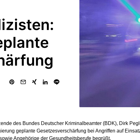
izisten:
eplante
härfung
zende des Bundes Deutscher Kriminalbeamter (BDK), Dirk Peglo
erung geplante Gesetzesverschärfung bei Angriffen auf Einsatz
 sowie Angehörige der Gesundheitsberufe begrüßt.