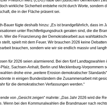
zler Friedrich Merz (CDU) habe den jüdischen Gemeinden zwar
doch wirkliche Sicherheit entstehe nicht durch Worte, sondern 
schaft, die in der Fläche präsent sei.
h-Bauer fügte deshalb hinzu: „Es ist brandgefährlich, dass im 
isationen unter Rechtfertigungsdruck geraten sind, die die Bra
ten. Wer die Finanzierung der Demokratiearbeit aus wahltaktisc
n stellt, spielt mit dem Feuer. Wir brauchen 2026 keine Debatten
arbeit brauchen, sondern wie wir sie endlich massiv und langfr
sen für 2026 seien alarmierend. Bei den fünf Landtagswahlen
-Pfalz, Sachsen-Anhalt, Berlin und Mecklenburg-Vorpommern s
hlen drohe eine „weitere Erosion demokratischer Standards“.
önnte in einigen Bundesländern die Zusammenarbeit mit gesi
ahr für die demokratischen Verfassungen werden.“
zende von „Gesicht zeigen“ mahnte: „Das Jahr 2026 wird die Rei
e. Wenn bei den Kommunalwahlen die Brandmauer nach rechts e