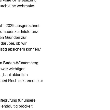
 volle Unterstützung
durch eine wehrhafte
Jahr 2025 ausgerechnet
ndmauer zur Intoleranz
hen Gründen zur
 darüber, ob wir
istig absichern können.“
 in Baden-Württemberg,
owie wichtigen
 „Laut aktuellen
chert Rechtsextremen zur
feprüfung für unsere
ndgültig bröckelt,