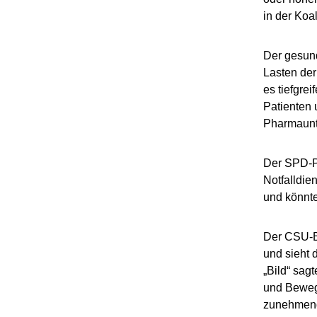
in der Koal
Der gesund
Lasten der
es tiefgre
Patienten 
Pharmaunte
Der SPD-Po
Notfalldie
und könnte
Der CSU-B
und sieht 
„Bild“ sag
und Beweg
zunehmend