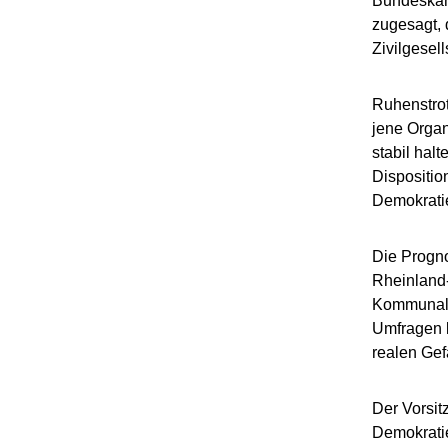
Bundeskan
zugesagt, 
Zivilgesell
Ruhenstrot
jene Organ
stabil hal
Dispositio
Demokratie
Die Progno
Rheinland
Kommunalwa
Umfragen k
realen Gef
Der Vorsit
Demokrati