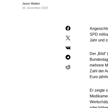
Jason Walker
30. Dezember 2025
Angesicht
SPD milli
Jahr und z
Der „Bild“
Bundestags
mehrere Mi
Zahl der A
Euro jährl
Er zeigte 
Medikament
Wertschätz
oder höher