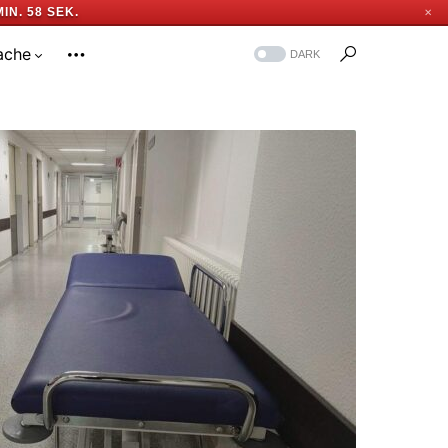
MIN. 57 SEK.
✕
ache
DARK