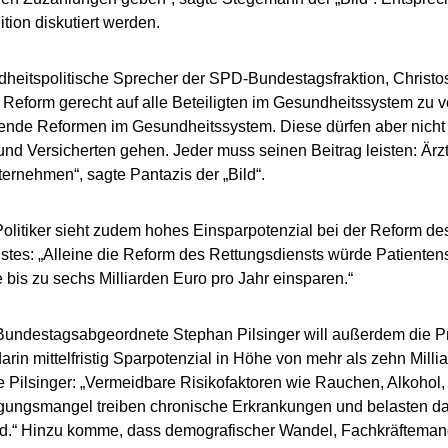
ition diskutiert werden.
heitspolitische Sprecher der SPD-Bundestagsfraktion, Christos 
 Reform gerecht auf alle Beteiligten im Gesundheitssystem zu ve
ifende Reformen im Gesundheitssystem. Diese dürfen aber nicht
und Versicherten gehen. Jeder muss seinen Beitrag leisten: Ärz
rnehmen“, sagte Pantazis der „Bild“.
litiker sieht zudem hohes Einsparpotenzial bei der Reform de
nstes: „Alleine die Reform des Rettungsdiensts würde Patientens
 bis zu sechs Milliarden Euro pro Jahr einsparen.“
undestagsabgeordnete Stephan Pilsinger will außerdem die P
darin mittelfristig Sparpotenzial in Höhe von mehr als zehn Milli
te Pilsinger: „Vermeidbare Risikofaktoren wie Rauchen, Alkoho
ungsmangel treiben chronische Erkrankungen und belasten d
.“ Hinzu komme, dass demografischer Wandel, Fachkräfteman