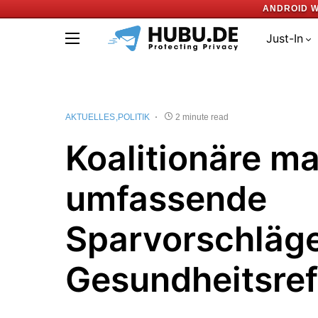
ANDROID W
Just-In
AKTUELLES
POLITIK
2 minute read
Koalitionäre m
umfassende
Sparvorschläge
Gesundheitsre