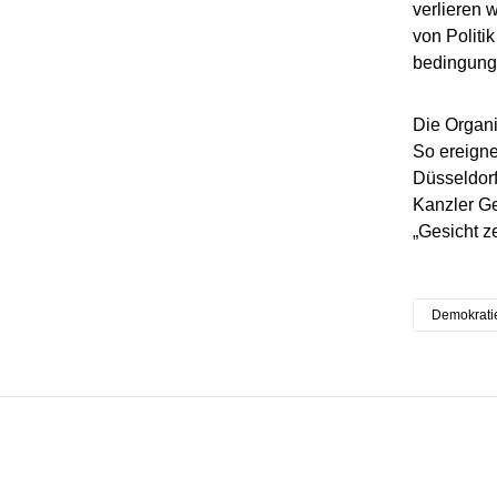
verlieren 
von Politi
bedingungs
Die Organi
So ereigne
Düsseldorf
Kanzler Ge
„Gesicht ze
Demokrati