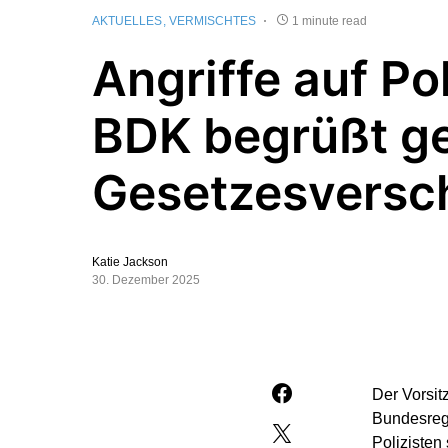
AKTUELLES
VERMISCHTES
1 minute read
Angriffe auf Pol
BDK begrüßt g
Gesetzesversc
Katie Jackson
30. Dezember 2025
Der Vorsit
Bundesregi
Polizisten