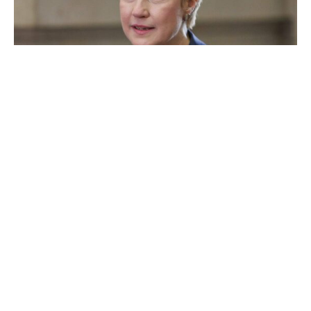
Die Ministerpräsidentin von Mecklenburg-Vorpommern,
Manuela Schwesig (SPD), will im Streit um
Zurückweisungen an der Grenze nicht auf die Unions-
Lesart einschwenken. Für sie sei klar, dass es
Zurückweisungen nur mit Einverständnis der
Nachbarstaaten geben könne. Und das sei in der Praxis,
etwa mit Polen, auch durchaus machbar, sagte sie dem
Nachrichtensender „Welt“.