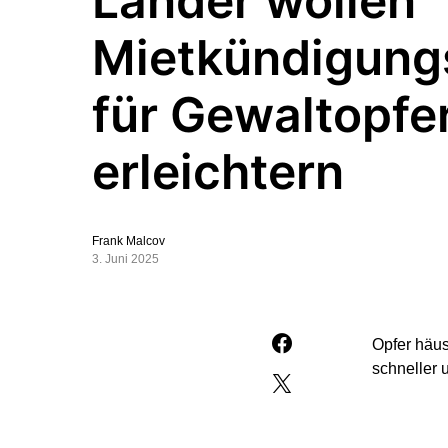
Länder wollen
Mietkündigung
für Gewaltopfe
erleichtern
Frank Malcov
3. Juni 2025
Opfer häus
schneller 
Das meldet