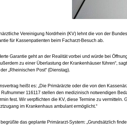
ärztliche Vereinigung Nordrhein (KV) lehnt die von der Bunde
ntie für Kassenpatienten beim Facharzt-Besuch ab.
derte Garantie geht an der Realität vorbei und würde bei Öffnun
ußerdem zu einer Überlastung der Krankenhäuser führen“, sag
er „Rheinischen Post“ (Dienstag).
onsvertrag heißt es: „Die Primärärzte oder die von den Kassenä
 Rufnummer 116117 stellen den medizinisch notwendigen Bedar
min fest. Wir verpflichten die KV, diese Termine zu vermitteln. G
rztzugang im Krankenhaus ambulant ermöglicht.“
egrüßte das geplante Primärarzt-System: „Grundsätzlich finde