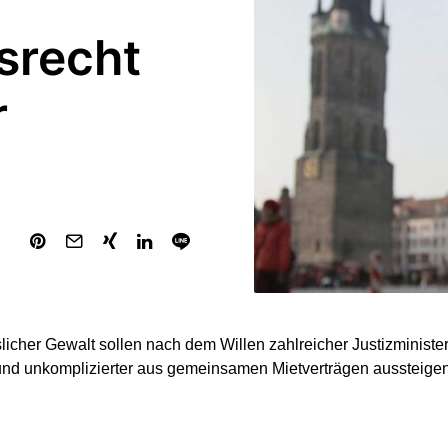
srecht
r
licher Gewalt sollen nach dem Willen zahlreicher Justizminister
und unkomplizierter aus gemeinsamen Mietverträgen aussteige
 die „Bild“ (Dienstagausgabe). Demnach legt Hamburgs Justizs