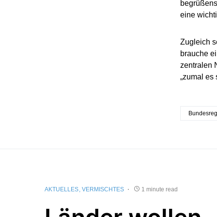
begrüßens
eine wicht
Zugleich s
brauche e
zentralen
„zumal es 
Bundesreg
AKTUELLES
VERMISCHTES
1 minute read