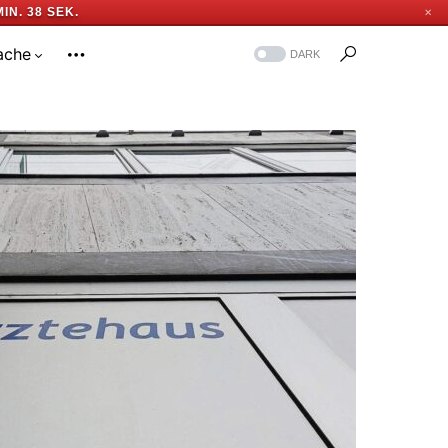
MIN. 37 SEK.
✕
ache
DARK