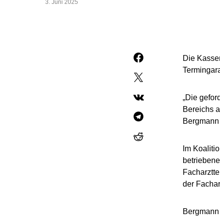
3. Juni 2025
Die Kassen
Termingara
„Die gefor
Bereichs a
Bergmann d
Im Koaliti
betriebene
Facharztter
der Facha
Bergmann b