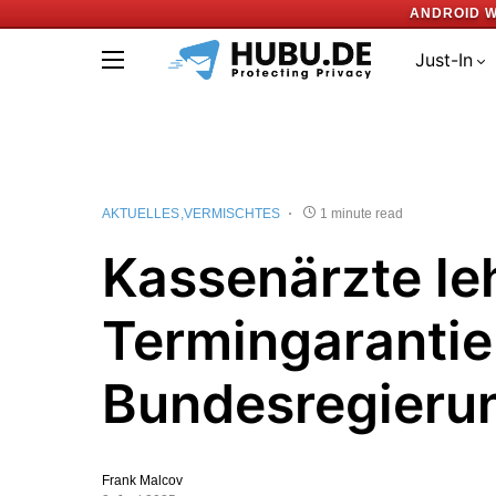
ANDROID W
Just-In
AKTUELLES
VERMISCHTES
1 minute read
Kassenärzte le
Termingarantie
Bundesregieru
Frank Malcov