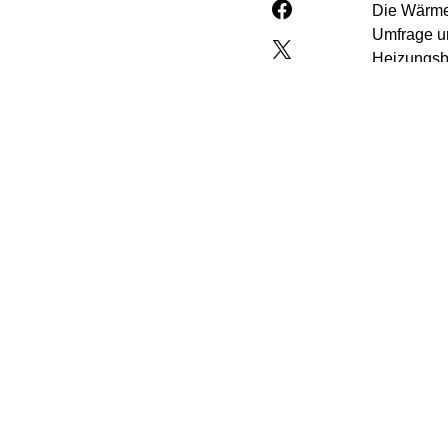
Die Wärmep
Umfrage un
Heizungsb
34 Prozen
Heizung au
System, ne
Häufig an
der Umwelt
ihrer Immo
die Bescha
dass ein n
umzusteig
Laut dem 
Wärmepump
Gasheizung