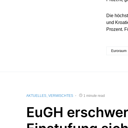
Die höchst
und Kroati
Prozent. F
Euroraum
AKTUELLES
VERMISCHTES
1 minute read
EuGH erschwer