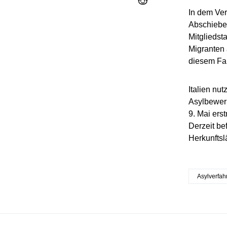
In dem Ver
Abschiebez
Mitgliedst
Migranten 
diesem Fal
Italien nu
Asylbewerb
9. Mai ers
Derzeit be
Herkunftsl
Asylverfah