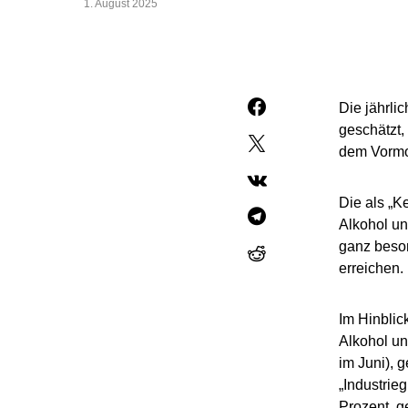
1. August 2025
Die jährlic
geschätzt,
dem Vormon
Die als „K
Alkohol un
ganz beson
erreichen.
Im Hinblic
Alkohol un
im Juni), 
„Industrie
Prozent, g