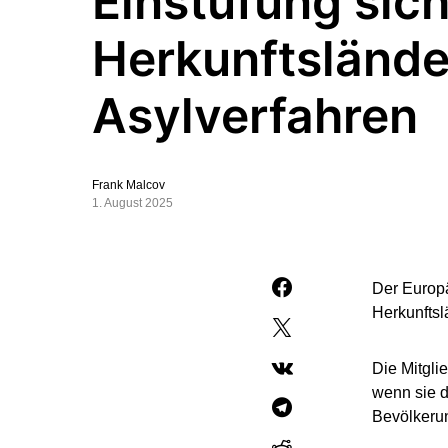
Einstufung sic
Herkunftslände
Asylverfahren
Frank Malcov
1. August 2025
Der Europä
Herkunftsl
Die Mitgli
wenn sie d
Bevölkerun