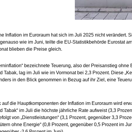
he Inflation im Euroraum hat sich im Juli 2025 nicht verändert. S
 genauso wie im Juni, teilte die EU-Statistikbehörde Eurostat a
at blieben die Preise gleich.
erninflation“ bezeichnete Teuerung, also der Preisanstieg ohne 
d Tabak, lag im Juli wie im Vormonat bei 2,3 Prozent. Diese „K
ders in den Blick genommen in Bezug auf ihr Ziel, eine Teuer
k auf die Hauptkomponenten der Inflation im Euroraum wird erwa
d Tabak“ im Juli die höchste jährliche Rate aufweist (3,3 Proze
gefolgt von „Dienstleistungen“ (3,1 Prozent, gegenüber 3,3 Prozen
gütern ohne Energie“ (0,8 Prozent, gegenüber 0,5 Prozent im Jun
egenüber -2,6 Prozent im Juni).