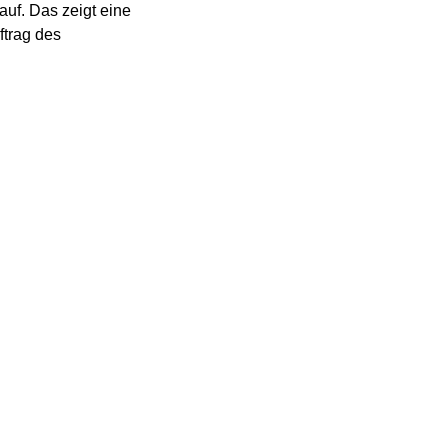
uf. Das zeigt eine
ftrag des
, wenn sie heute ihre
17 Prozent ein hybrides
uf sinkende Heizkosten,
f einen steigenden Wert
die Anschaffungskosten,
55 Prozent gaben an,
f eine Wärmepumpe
ndesverband
r Wärmepumpen als
e die Branche beklagt,