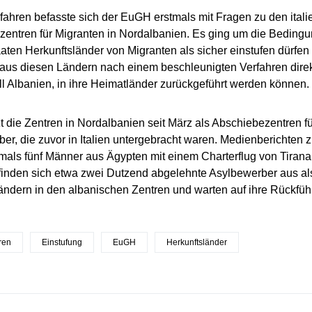
fahren befasste sich der EuGH erstmals mit Fragen zu den ita
entren für Migranten in Nordalbanien. Es ging um die Beding
aaten Herkunftsländer von Migranten als sicher einstufen dürfe
aus diesen Ländern nach einem beschleunigten Verfahren direkt 
l Albanien, in ihre Heimatländer zurückgeführt werden können.
tzt die Zentren in Nordalbanien seit März als Abschiebezentren f
er, die zuvor in Italien untergebracht waren. Medienberichten zu
tmals fünf Männer aus Ägypten mit einem Charterflug von Tirana
finden sich etwa zwei Dutzend abgelehnte Asylbewerber aus als
ändern in den albanischen Zentren und warten auf ihre Rückfüh
ren
Einstufung
EuGH
Herkunftsländer