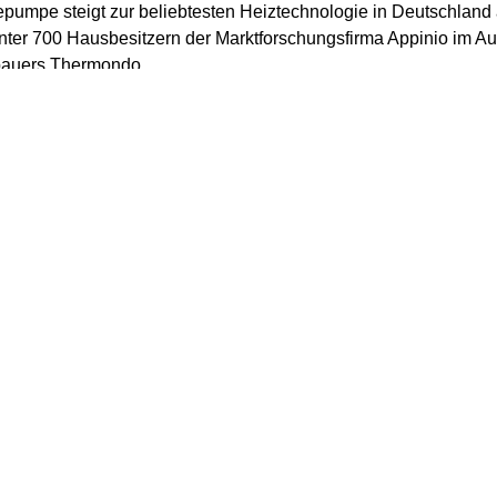
umpe steigt zur beliebtesten Heiztechnologie in Deutschland a
ter 700 Hausbesitzern der Marktforschungsfirma Appinio im Au
auers Thermondo.
t gaben demnach an, dass sie eine Wärmepumpe wählen würden
stauschen müssten. 24 Prozent präferierten eine Gasheizung, 
un Prozent eine Ölheizung.
geführte Argumente für eine Wärmepumpe waren die Hoffnung a
schutz, eine sichere Energieversorgung sowie die Aussicht au
bilie. Gegen die Wärmepumpe sprechen den Befragten zufolge 
ffenheit des Hauses sowie eine mangelnde Wirtschaftlichkeit. 
iedrigerer Strompreis ein entscheidender Anreiz wäre, um au
en.
Bundesverband der Deutschen Heizungsindustrie und dem Bu
e wurden im ersten Halbjahr 2025 bundesweit erstmals meh
en verkauft. Allerdings war der Absatz insgesamt schwach. Wi