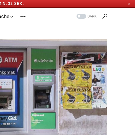
MIN. 31 SEK.
✕
ache
DARK