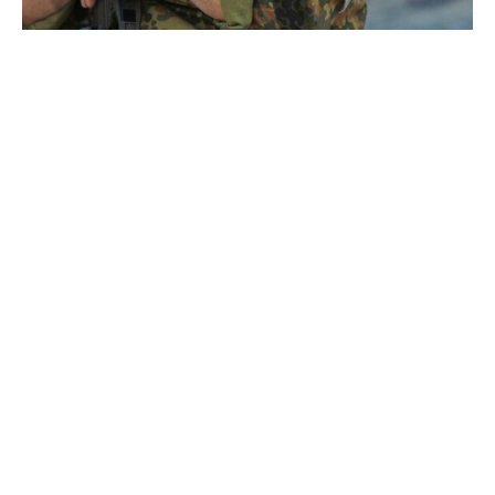
Grünen-Kanzlerkandidat Robert Habeck will die
deutschen Verteidigungsausgaben auf ein Niveau
steigern, wie es zuletzt im Kalten Krieg erreicht wurde.
„Nach Berechnungen von Experten sind in den nächsten
Jahren etwa dreieinhalb Prozent unserer
Wirtschaftsleistung für Verteidigung nötig. Das teile ich“,
sagte Habeck dem „Spiegel“. „Wir müssen fast doppelt so
viel für unsere Verteidigung ausgeben, damit Putin nicht
wagt, uns anzugreifen. Wir müssen den Frieden sichern
und weiteren Krieg verhindern.“