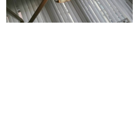
Der Vorstand der Stiftung Patientenschutz, Eugen Brysch,
sieht die nun startende elektronische Patientenakte
kritisch. „Nach 20 Jahren Vorbereitung und Milliarden
Euro Entwicklungskosten ist das Ergebnis für die Nutzer
enttäuschend“, sagte Brysch der „Rheinischen Post“
(Freitagausgabe).
„Für chronisch kranke, pflegebedürftige und alte
Menschen bietet die elektronische Patientenakte keinen