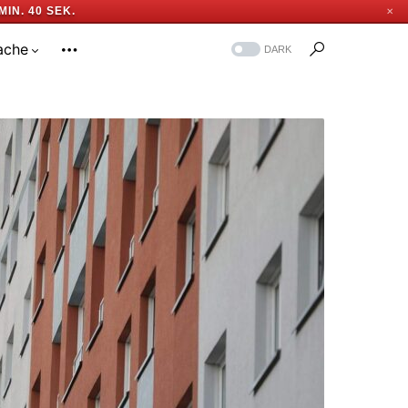
MIN. 39 SEK.
✕
ache
DARK