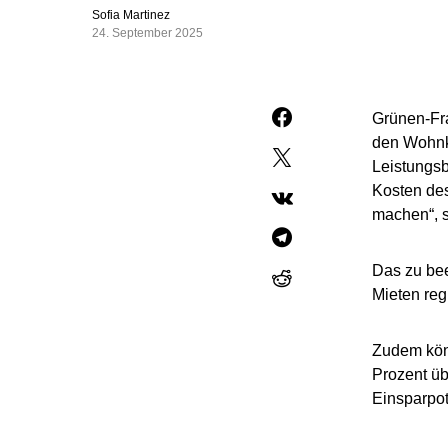
Sofia Martinez
24. September 2025
Grünen-Fra
den Wohnko
Leistungsb
Kosten des
machen“, 
Das zu be
Mieten reg
Zudem könn
Prozent üb
Einsparpot