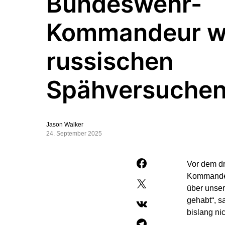
Bundeswehr-
Kommandeur wa
russischen
Spähversuche
Jason Walker
24. September 2025
Vor dem dr
Kommandeu
über unser
gehabt“, s
bislang ni