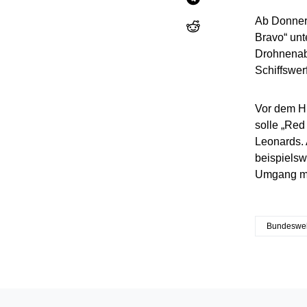
Ab Donner
Bravo“ unt
Drohnenabw
Schiffswer
Vor dem Hi
solle „Re
Leonards.
beispielsw
Umgang mit
Bundeswe