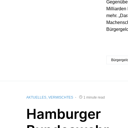
Gegenüber 
Milliarden
mehr. „Dar
Machensch
Bürgergeld
Bürgergel
AKTUELLES
VERMISCHTES
1 minute read
Hamburger