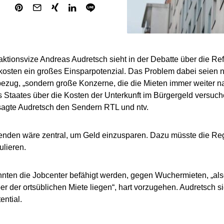
ktionsvize Andreas Audretsch sieht in der Debatte über die Re
sten ein großes Einsparpotenzial. Das Problem dabei seien n
ezug, „sondern große Konzerne, die die Mieten immer weiter n
 Staates über die Kosten der Unterkunft im Bürgergeld versuch
sagte Audretsch den Sendern RTL und ntv.
enden wäre zentral, um Geld einzusparen. Dazu müsste die Re
ulieren.
ten die Jobcenter befähigt werden, gegen Wuchermieten, „also
er der ortsüblichen Miete liegen“, hart vorzugehen. Audretsch si
ential.