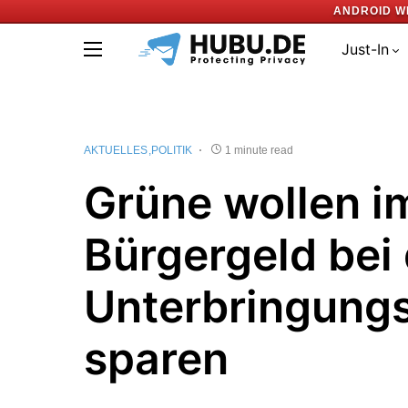
ANDROID W
Just-In
AKTUELLES
POLITIK
1 minute read
Grüne wollen i
Bürgergeld bei
Unterbringung
sparen