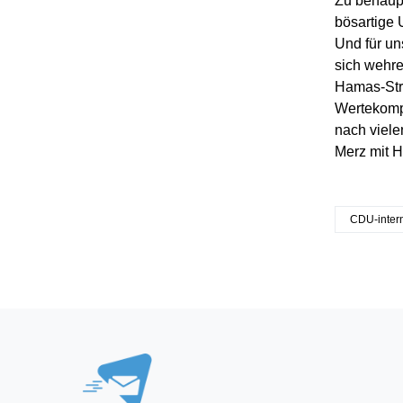
Zu behaupt
bösartige 
Und für un
sich wehren
Hamas-Stru
Wertekompa
nach viel
Merz mit 
CDU-inter