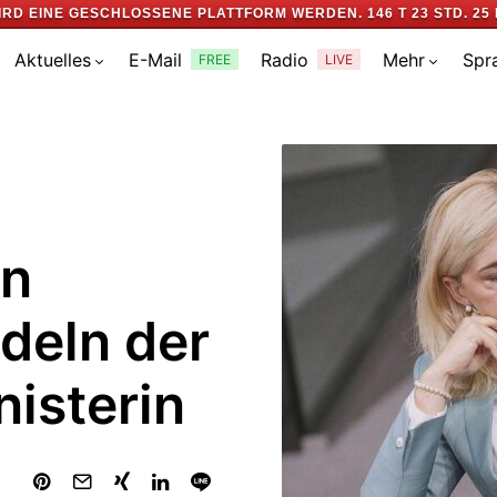
IRD EINE GESCHLOSSENE PLATTFORM WERDEN.
146 T 23 STD. 25 
Aktuelles
E-Mail
Radio
Mehr
Spr
FREE
LIVE
en
deln der
isterin