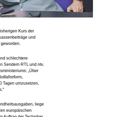
isherigen Kurs der
kassenbeiträge und
r geworden.
und schlechtere
n Sendern RTL und ntv.
sministeriums: „Über
otfallreform,
100 Tagen umzusetzen,
s.“
undheitsausgaben, liege
len europäischen
m Auftrag der Techniker