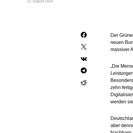
11. August 2025
Der Grünen
neuen Bun
massiver A
„Die Mensc
Leistunge
Besonders
zehn fertig
Digitalisi
werden sie
Deutschla
aber denno
Nachbarn z