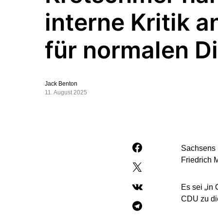
interne Kritik 
für normalen D
Jack Benton
11. August 2025
Sachsens 
Friedrich M
Es sei „in
CDU zu di