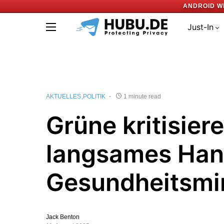
ANDROID W
Just-In
AKTUELLES
POLITIK
1 minute read
Grüne kritisier
langsames Han
Gesundheitsmin
Jack Benton