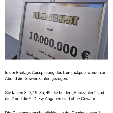
In der Freitags-Ausspielung des Eurojackpots wurden am
Abend die Gewinnzahlen gezogen.
Sie lauten 8, 9, 15, 35, 45, die beiden „Eurozahlen“ sind
die 2 und die 5. Diese Angaben sind ohne Gewähr.
Die Gewinnwahrscheinlichkeit in der Gewinnklasse 1,