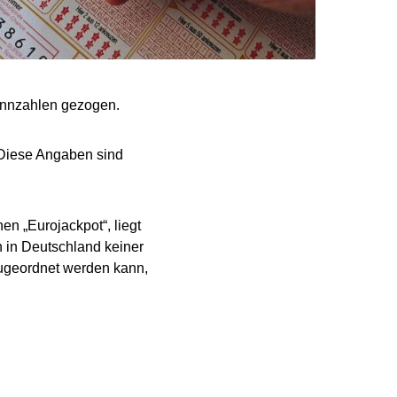
innzahlen gezogen.
. Diese Angaben sind
en „Eurojackpot“, liegt
n in Deutschland keiner
ugeordnet werden kann,