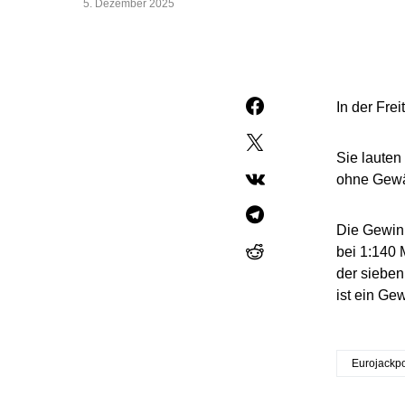
5. Dezember 2025
In der Fr
Sie lauten
ohne Gewä
Die Gewinn
bei 1:140 
der sieben
ist ein Ge
Eurojackp