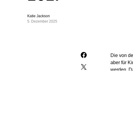
Katie Jackson
5. Dezember 2025
Die von de
aber für K
werden. Da
Klingbeil 
das „Handel
Mit der Fr
anlegen. D
Bildungsei
Eltern kön