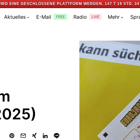
IRD EINE GESCHLOSSENE PLATTFORM WERDEN.
147 T 19 STD. 34
Aktuelles
E-Mail
Radio
Mehr
Spr
FREE
LIVE
om
2025)