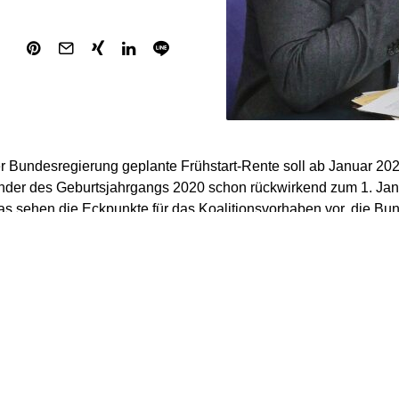
r Bundesregierung geplante Frühstart-Rente soll ab Januar 202
inder des Geburtsjahrgangs 2020 schon rückwirkend zum 1. Ja
s sehen die Eckpunkte für das Koalitionsvorhaben vor, die Bun
(SPD) am Freitag in die Abstimmung mit den anderen Ressorts 
sblatt“ berichtet.
ühstart-Rente wollen Union und SPD ein Altersvorsorgedepot fü
azu soll es für jedes Kind vom sechsten bis zum 18. Lebensjahr
nrichtung in Deutschland besucht, pro Monat zehn Euro vom St
nen dazu für ihre Kinder ein eigenes Altersvorsorgedepot bei ei