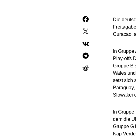
Die deutsc
Freitagabe
Curacao, a
In Gruppe 
Play-offs
Gruppe B s
Wales und 
setzt sich
Paraguay, 
Slowakei 
In Gruppe 
dem die Uk
Gruppe G b
Kap Verde,