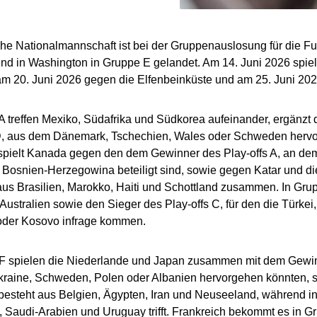
he Nationalmannschaft ist bei der Gruppenauslosung für die 
nd in Washington in Gruppe E gelandet. Am 14. Juni 2026 spi
m 20. Juni 2026 gegen die Elfenbeinküste und am 25. Juni 20
A treffen Mexiko, Südafrika und Südkorea aufeinander, ergänzt
 D, aus dem Dänemark, Tschechien, Wales oder Schweden hervo
pielt Kanada gegen den dem Gewinner des Play-offs A, an dem I
Bosnien-Herzegowina beteiligt sind, sowie gegen Katar und d
 aus Brasilien, Marokko, Haiti und Schottland zusammen. In Gru
Australien sowie den Sieger des Play-offs C, für den die Türkei
oder Kosovo infrage kommen.
F spielen die Niederlande und Japan zusammen mit dem Gewinn
raine, Schweden, Polen oder Albanien hervorgehen könnten, s
esteht aus Belgien, Ägypten, Iran und Neuseeland, während i
 Saudi-Arabien und Uruguay trifft. Frankreich bekommt es in G