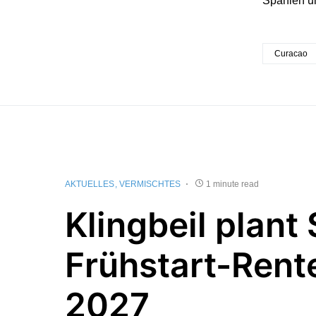
Spanien un
Curacao
AKTUELLES
VERMISCHTES
1 minute read
Klingbeil plant 
Frühstart-Rente
2027