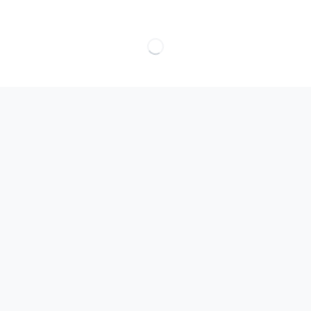
-
mmer
ert