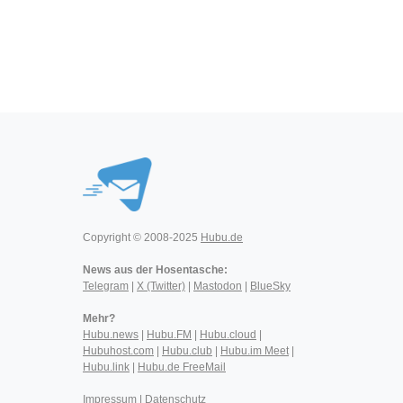
AKTUELLES
POLITIK
2 minute read
Deutsche in EU
Institutionen i
stärker
unterrepräsenti
Ray Carter
25. November 2025