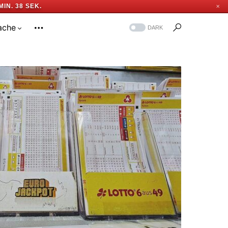
MIN. 38 SEK.
✕
ache
DARK