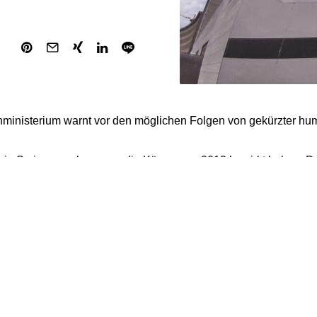
inisterium warnt vor den möglichen Folgen von gekürzter huma
 in Syrien gesehen, was die Kürzungen 2013 bewirkt haben. Da
– unsere Außenpolitik muss weitsichtig sein“, sagte Serap Güle
tigen Amt, dem „Spiegel“ und dem ARD-Magazin „Report Mainz“
skrise von 2015 kürzte die internationale Gemeinschaft die human
eflüchtete in der Region, viele zogen weiter.
Bürgerkriegs im Sudan streichen etwa die USA, Frankreich, Gro
e ihr Budget für die humanitäre Hilfe zusammen. Auch die Bund
Haushalt 2025 im Vergleich zum Vorjahr von 2,2 Milliarden Euro 