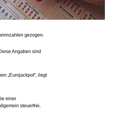
ewinnzahlen gezogen.
. Diese Angaben sind
en „Eurojackpot“, liegt
ie einer
lgemein steuerfrei.