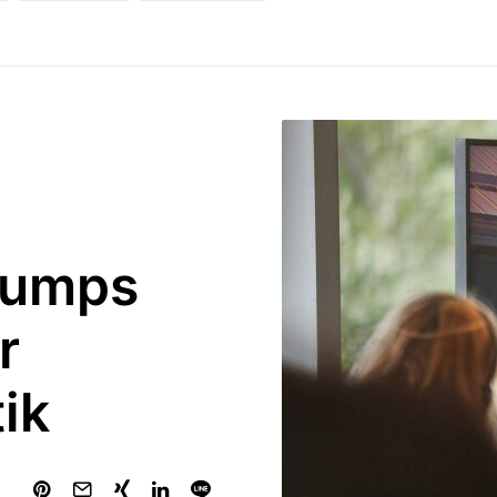
rumps
r
ik