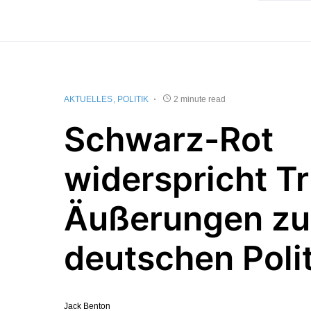
AKTUELLES
POLITIK
2 minute read
Schwarz-Rot
widerspricht T
Äußerungen zu
deutschen Polit
Jack Benton