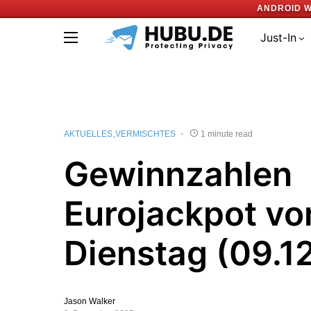
ANDROID W
Just-In
AKTUELLES
VERMISCHTES
1 minute read
Gewinnzahlen
Eurojackpot v
Dienstag (09.1
Jason Walker