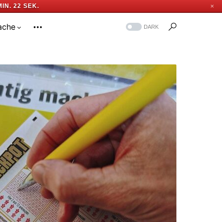
MIN. 21 SEK.
✕
ache
DARK