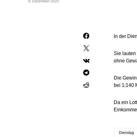
9. Dezember 2025
In der Di
Sie lauten
ohne Gewä
Die Gewinn
bei 1:140 
Da ein Lot
Einkommens
Dienstag