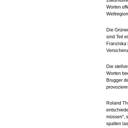
zukunftsfr
Worten off
Weltregion
Die Grüne
sind Teil 
Franziska 
Versicheru
Die stellv
Worten bee
Brugger de
provoziere
Roland The
entschiede
müssen“, s
spalten la