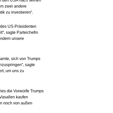
an den USA nach seinen
aum zwei andere
ik zu investieren“.
 des US-Präsidenten
t“, sagte Parteichefin
ondern unsere
arnte, sich von Trumps
anzuspringen“, sagte
ert, um uns zu
ies die Vorwürfe Trumps
 Vasallen kaufen
nen noch von außen