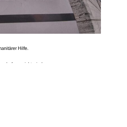
nitärer Hilfe.
s darf uns nicht wieder
r (CDU), Staatsministerin
. Vor der
itären Mittel für
ßbritannien und die
esregierung kürzte die
auf rund eine Milliarde