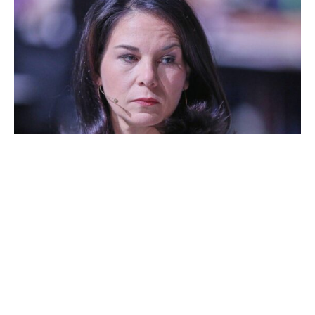
Außenministerin Annalena Baerbock (Grüne) hat einen
anderen Umgang mit China gefordert. „Die Phase des
chinapolitischen Schafwandels ist vorbei“, sagte sie dem
„Handelsblatt“ am Montag. China unterstütze „mehr oder
weniger offen“ den russischen Angriffskrieg in der
Ukraine und spiele „mit enorm hochsubventionierten