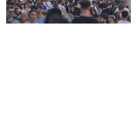
Wissenschaftler haben festgestellt, dass Links- oder
Gemischthändigkeit bei Patienten mit bestimmten
neurologischen Erkrankungen wie Autismus-Spektrum-
Störungen auffällig häufig vorkommt.
Diese Beobachtung könnte darauf hindeuten, dass
sowohl die Händigkeit als auch die Erkrankungen durch
Prozesse in der frühen Hirnentwicklung beeinflusst
werden, teilte das internationale Forschungsteam am
Montag mit.