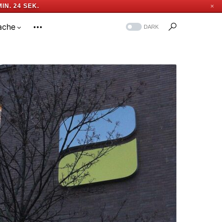
MIN. 23 SEK.
✕
ache
DARK