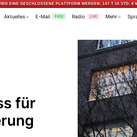
IRD EINE GESCHLOSSENE PLATTFORM WERDEN.
147 T 16 STD. 8 
Aktuelles
E-Mail
Radio
Mehr
Spr
FREE
LIVE
s für
erung