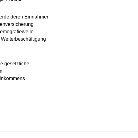
werde deren Einnahmen
ntenversicherung
Demografiewelle
ie Weiterbeschäftigung
e gesetzliche,
in
-Einkommens