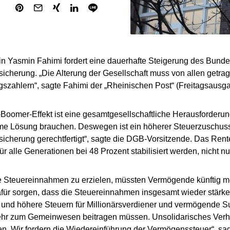
n Yasmin Fahimi fordert eine dauerhafte Steigerung des Bund
icherung. „Die Alterung der Gesellschaft muss von allen getrag
gszahlern“, sagte Fahimi der „Rheinischen Post“ (Freitagsausga
Boomer-Effekt ist eine gesamtgesellschaftliche Herausforderung,
e Lösung brauchen. Deswegen ist ein höherer Steuerzuschuss
icherung gerechtfertigt“, sagte die DGB-Vorsitzende. Das Re
ür alle Generationen bei 48 Prozent stabilisiert werden, nicht nu
 Steuereinnahmen zu erzielen, müssten Vermögende künftig me
ür sorgen, dass die Steuereinnahmen insgesamt wieder stärke
und höhere Steuern für Millionärsverdiener und vermögende S
ehr zum Gemeinwesen beitragen müssen. Unsolidarisches Verha
n. Wir fordern die Wiedereinführung der Vermögenssteuer“, sag