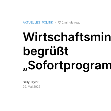
AKTUELLES
POLITIK
1 minute read
Wirtschaftsmin
begrüßt
„Sofortprogra
Sally Taylor
29. Mai 2025