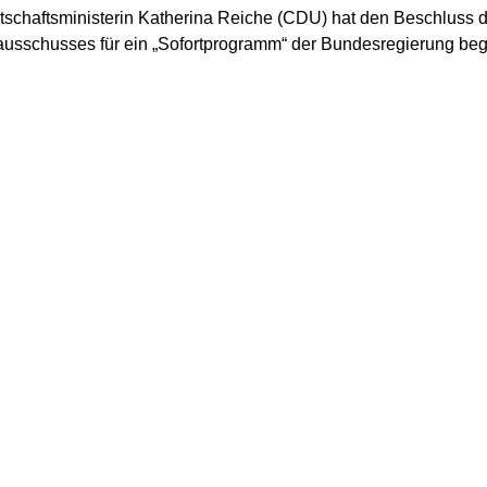
schaftsministerin Katherina Reiche (CDU) hat den Beschluss 
ausschusses für ein „Sofortprogramm“ der Bundesregierung beg
ger Rezession und Stagnation muss Deutschland wieder auf W
agte Reiche am Donnerstag. „Mit dem verabschiedeten Paket sch
endige Basis.“ Man wolle schnell entscheiden, beherzt hande
etzen.
n des Ministeriums hieß es, dass mehrere Punkte hervorzuheb
erung von Netzentgelten, die Senkung der Stromsteuer und die
rumlage. Zudem soll ein Investitions-Booster eingeführt und d
erden. Auch die Beschleunigung von Genehmigungsverfahren f
finfrastruktur und Windenergieanlagen ist Teil des Programms.
gramm
Wirtschaftsministerin