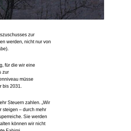
eszuschusses zur
en werden, nicht nur von
be).
 für die wir eine
 zur
ntenniveau müsse
r bis 2031.
hr Steuern zahlen. „Wir
r steigen – durch mehr
uperreiche. Sie werden
lten können wir nicht
te Fahimi.