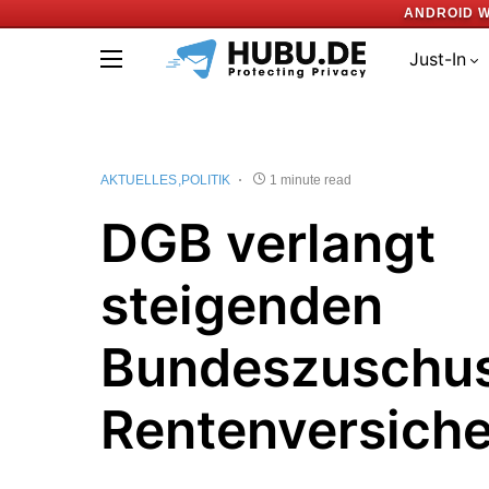
ANDROID W
Just-In
AKTUELLES
POLITIK
1 minute read
DGB verlangt
steigenden
Bundeszuschus
Rentenversich