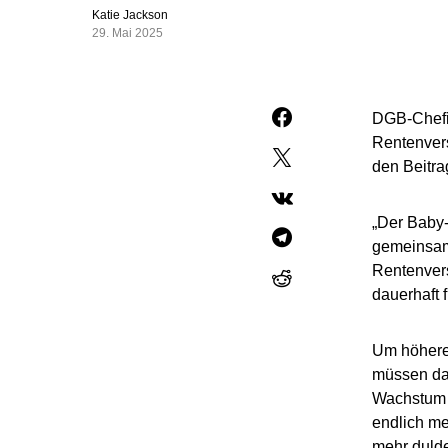
Katie Jackson
29. Mai 2025
DGB-Chefi
Rentenvers
den Beitra
„Der Baby-
gemeinsam
Rentenvers
dauerhaft f
Um höhere
müssen daf
Wachstum 
endlich m
mehr dulde