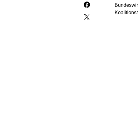
Bundeswirt
Koalitions
„Nach lan
werden“, s
dafür notw
zügig ums
Aus Kreise
die Reduzi
Gasspeiche
gesenkt w
Wasserstof
Sofortpro