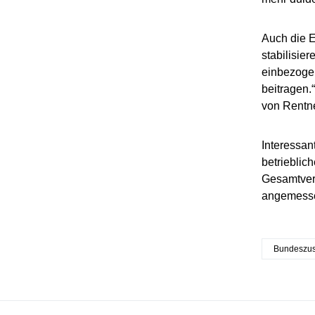
Auch die 
stabilisie
einbezogen
beitragen.
von Rentne
Interessan
betrieblich
Gesamtver
angemessen
Bundeszu