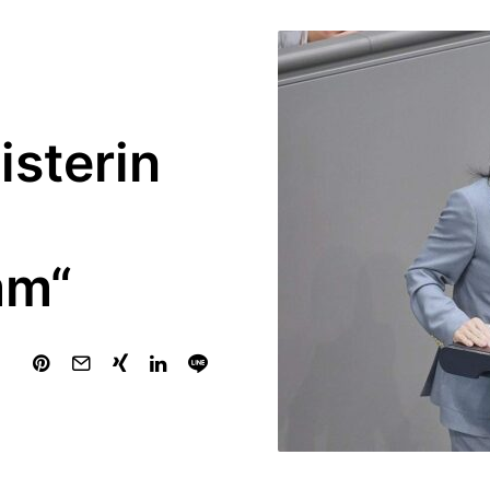
isterin
mm“