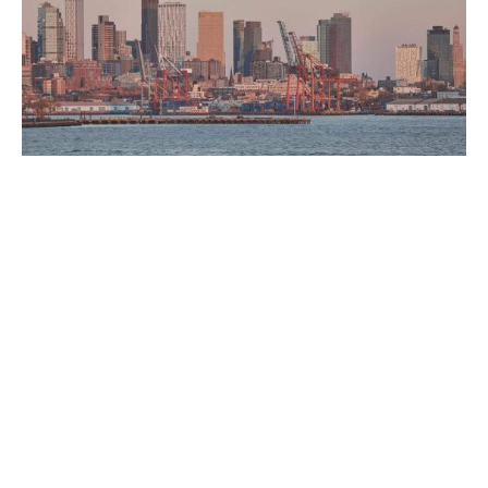
Der Wirtschaftsweise Lars Feld sieht in bestimmten
Aspekten des Zollstreits zwischen den USA und der
Europäischen Union durchaus positive Effekte. Höhere
Energieimporte aus den Vereinigten Staaten könnten
Europa dabei helfen, sich schneller von russischem Öl
und Gas zu lösen, schreibt der Ökonom in einem
Gastbeitrag für das „Handelsblatt“.