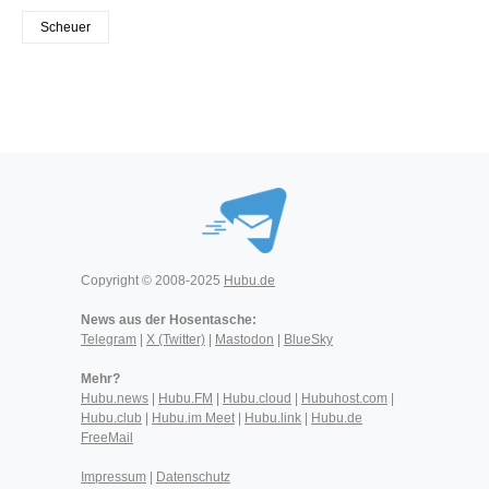
Scheuer
Copyright © 2008-2025
Hubu.de
News aus der Hosentasche:
Telegram
|
X (Twitter)
|
Mastodon
|
BlueSky
Mehr?
Hubu.news
|
Hubu.FM
|
Hubu.cloud
|
Hubuhost.com
|
Hubu.club
|
Hubu.im Meet
|
Hubu.link
|
Hubu.de
FreeMail
Impressum
|
Datenschutz