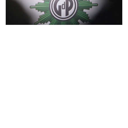
Bundespolizei und Zoll begrüßen die Pläne für mehr
Sicherheit und zur Begrenzung der Migration im
Koalitionsvertrag von Union und SPD.
Der Vorsitzende der Gewerkschaft der Polizei (GdP) für
den Bereich, Andreas Roßkopf, sagte der „Rheinischen
Post“ (Samstagsausgabe): „Der Koalitionsvertrag
beinhaltet im Bereich sicheres Zusammenleben und
Migration viele Dinge, welche wir als Bundespolizei sehr
positiv sehen.“