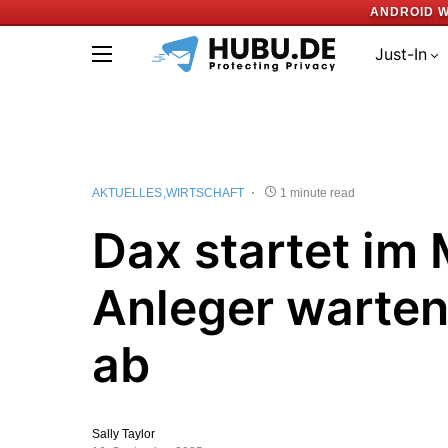
ANDROID W
Just-In
AKTUELLES
WIRTSCHAFT
1 minute read
Dax startet im 
Anleger warten
ab
Sally Taylor