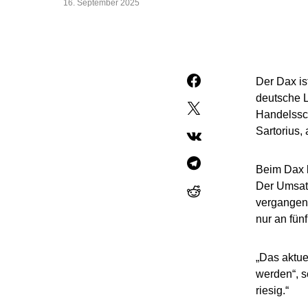
16. September 2025
Der Dax is
deutsche L
Handelssch
Sartorius
Beim Dax l
Der Umsatz
vergangene
nur an fün
„Das aktue
werden“, so
riesig.“