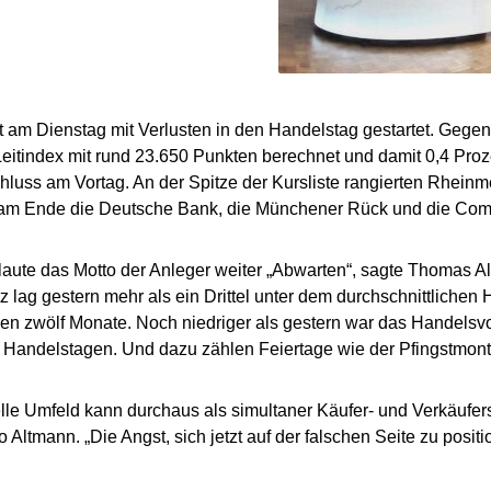
t am Dienstag mit Verlusten in den Handelstag gestartet. Gege
eitindex mit rund 23.650 Punkten berechnet und damit 0,4 Pro
luss am Vortag. An der Spitze der Kursliste rangierten Rheinm
, am Ende die Deutsche Bank, die Münchener Rück und die Co
aute das Motto der Anleger weiter „Abwarten“, sagte Thomas A
 lag gestern mehr als ein Drittel unter dem durchschnittliche
n zwölf Monate. Noch niedriger als gestern war das Handelsv
f Handelstagen. Und dazu zählen Feiertage wie der Pfingstmon
lle Umfeld kann durchaus als simultaner Käufer- und Verkäufers
 Altmann. „Die Angst, sich jetzt auf der falschen Seite zu positio