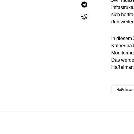
„Wir müsse
Infrastruk
sich hertr
den weiter
In diesem 
Katherina 
Monitoring 
Das werde 
Haßelman
Haßelman