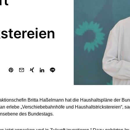
ft
kstereien
ktionschefin Britta Haßelmann hat die Haushaltspläne der Bun
. Man erlebe „Verschiebebahnhöfe und Haushaltstrickstereien“, s
ionsebene des Bundestags.