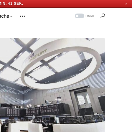
MIN. 40 SEK.
✕
ache
DARK