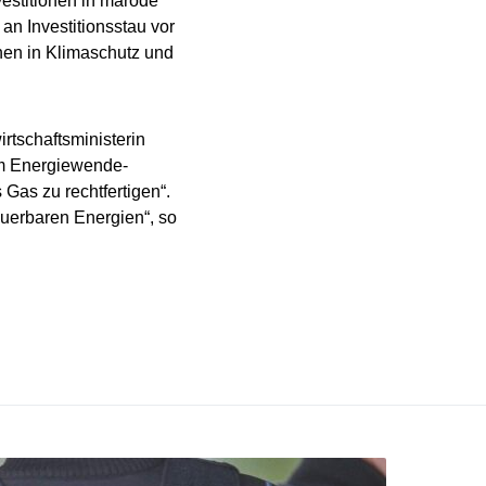
vestitionen in marode
an Investitionsstau vor
nen in Klimaschutz und
rtschaftsministerin
um Energiewende-
 Gas zu rechtfertigen“.
euerbaren Energien“, so