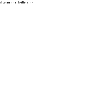
worden, teilte die
, eine bewaffnete
en vier der
ndere vollautomatische
lamt Niedersachsen bei
herzustellen sowie
e polizeilichen