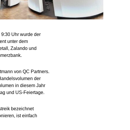
n 9:30 Uhr wurde der
zent unter dem
etall, Zalando und
mmerzbank.
ltmann von QC Partners.
n Handelsvolumen der
olumen in diesem Jahr
tag und US-Feiertage.
treik bezeichnet
nieren, ist einfach