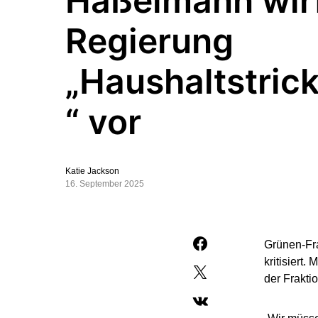
Haßelmann wir
Regierung
„Haushaltstric
“ vor
Katie Jackson
16. September 2025
Grünen-Fra
kritisiert
der Frakt