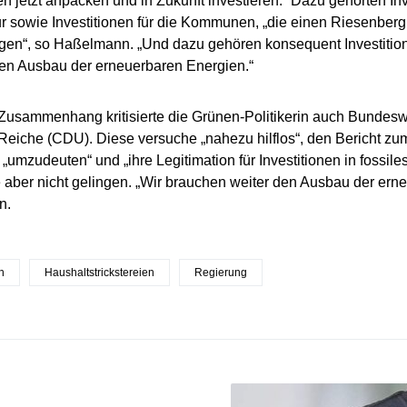
n jetzt anpacken und in Zukunft investieren.“ Dazu gehörten In
tur sowie Investitionen für die Kommunen, „die einen Riesenberg 
agen“, so Haßelmann. „Und dazu gehören konsequent Investitio
en Ausbau der erneuerbaren Energien.“
Zusammenhang kritisierte die Grünen-Politikerin auch Bundeswi
Reiche (CDU). Diese versuche „nahezu hilflos“, den Bericht z
„umzudeuten“ und „ihre Legitimation für Investitionen in fossiles
aber nicht gelingen. „Wir brauchen weiter den Ausbau der ern
n.
n
Haushaltstrickstereien
Regierung