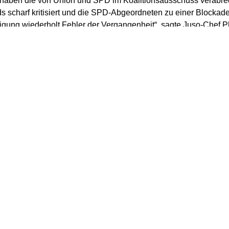
 haben die von Union und SPD im Koalitionsausschuss verabre
s scharf kritisiert und die SPD-Abgeordneten zu einer Blockad
igung wiederholt Fehler der Vergangenheit“, sagte Juso-Chef 
gel“ (Freitagausgabe). Die Partei habe sich bewusst von Hartz 
r der Beteiligung der SPD wieder eine Rolle rückwärts gemacht w
, sagte Türmer.
ermittlungsvorrang nun wieder zum Grundsatz erklärt wird, hält 
gen wir für einen Drehtür-Effekt, den niemanden haben will“, sag
et enorm den Betroffenen und nutzt auch keinem Arbeitgeber i
 der Juso-Vorsitzende die Pläne nicht für verfassungsgemäß. 
usweitungen der Leistungskürzungen steuert die Koalition se
or dem Verfassungsgericht zu“, sagte Türmer. Die Grundsicher
misches Existenzminimum garantieren. „Das ist hierdurch klar 
entarier seiner Partei forderte er dazu auf, sich gegen die Versc
n den sozialdemokratischen Abgeordneten, dass sie diese sch