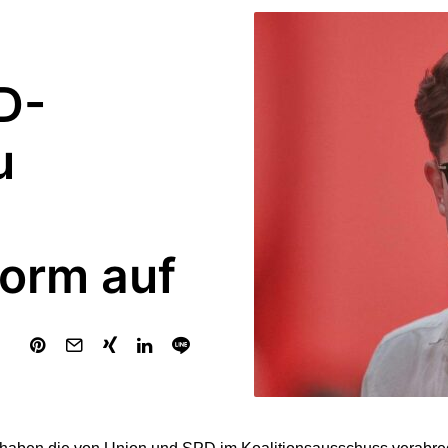
D-
u
orm auf