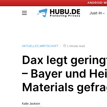
ANDROID W
Just-In
AKTUELLES
WIRTSCHAFT
1 minute read
Dax legt gering
– Bayer und He
Materials gefra
Katie Jackson