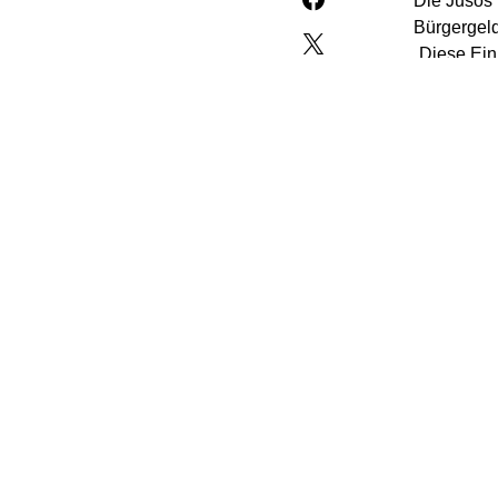
Die Jusos
Bürgergeld
„Diese Ein
„Tagesspie
jetzt unte
ist falsch“
Dass der V
„Damit sor
„Das schad
Zudem hält
massiven A
Klatsche v
sozioökono
Die Parlam
erwarte vo