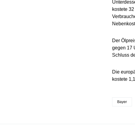
Unterdess
kostete 32
Verbrauche
Nebenkoste
Der Ölprei
gegen 17 U
Schluss de
Die europ
kostete 1,
Bayer