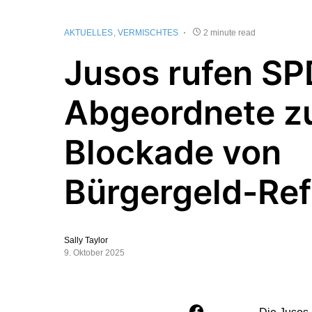
AKTUELLES
VERMISCHTES
2 minute read
Jusos rufen SP
Abgeordnete z
Blockade von
Bürgergeld-Ref
Sally Taylor
9. Oktober 2025