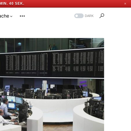
MIN. 39 SEK.
✕
ache
DARK