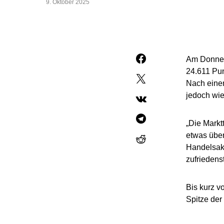
9. Oktober 2025
Am Donners
24.611 Pun
Nach einem
jedoch wie
„Die Markt
etwas über
Handelsakt
zufriedenst
Bis kurz v
Spitze der