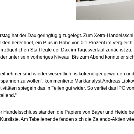
tag hat der Dax geringfügig zugelegt. Zum Xetra-Handelsschl
kten berechnet, ein Plus in Höhe von 0,1 Prozent im Vergleich
 zögerlichen Start legte der Dax im Tagesverlauf zunächst zu, 
der unter sein vorheriges Niveau. Bis zum Abend konnte er sich 
teilnehmer sind wieder wesentlich risikofreudiger geworden u
spannen zu wollen“, kommentierte Marktanalyst Andreas Lipkow
ivitäten spiegeln das in Teilen gut wider. So verlief das IPO vo
ellend.“
or Handelsschluss standen die Papiere von Bayer und Heidelber
 Kursliste. Am Tabellenende fanden sich die Zalando-Aktien wie