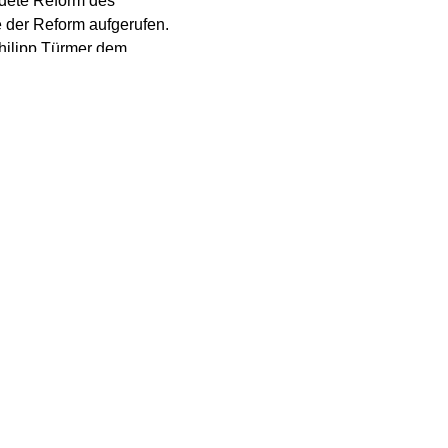
dete Reform des
e der Reform aufgerufen.
Philipp Türmer dem
IV verabschiedet. „Dass
ird, tut extrem weh und
Türmer für einen Fehler.
te der SPD-Politiker.
rgendetwas.“
„Mit den angekündigten
henden Auges auf eine
ung muss ein
bedroht.“
härfung zu stellen. „Ich
weren Fehler vermeiden“,