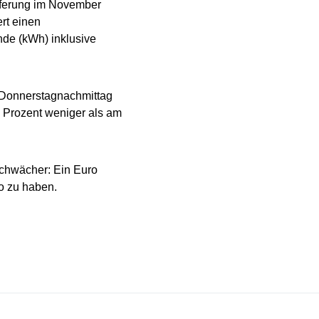
eferung im November
rt einen
nde (kWh) inklusive
m Donnerstagnachmittag
3 Prozent weniger als am
chwächer: Ein Euro
o zu haben.