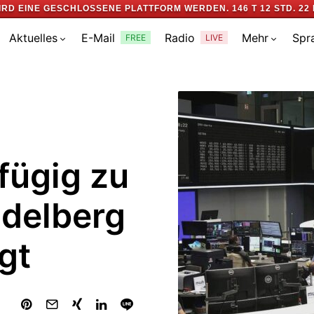
IRD EINE GESCHLOSSENE PLATTFORM WERDEN.
146 T 12 STD. 22 
Aktuelles
E-Mail
Radio
Mehr
Spr
FREE
LIVE
fügig zu
idelberg
gt