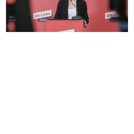
Laut Linken-Fraktionschefin Heidi Reichinnek ist die
Unionsfraktion vor der für Donnerstag geplanten
Verfassungsrichterwahl im Bundestag nicht auf die Linke
zugekommen.
„Die Union hat nicht mit uns gesprochen“, sagte
Reichinnek am Montag in Berlin vor der Linken-
Fraktionssitzung. Man werde innerhalb der Fraktion das
Vorgehen bei der Wahl sowie das interne Stimmungsbild