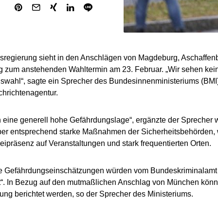
sregierung sieht in den Anschlägen von Magdeburg, Aschaffe
g zum anstehenden Wahltermin am 23. Februar. „Wir sehen kei
wahl“, sagte ein Sprecher des Bundesinnenministeriums (BMI)
chrichtenagentur.
 eine generell hohe Gefährdungslage“, ergänzte der Sprecher
ber entsprechend starke Maßnahmen der Sicherheitsbehörden, 
eipräsenz auf Veranstaltungen und stark frequentierten Orten.
e Gefährdungseinschätzungen würden vom Bundeskriminalamt 
rt“. In Bezug auf den mutmaßlichen Anschlag von München könne
rung berichtet werden, so der Sprecher des Ministeriums.