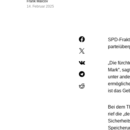
Frank Malcov
14. Februar 2025
SPD-Frakti
parteiüber
„Die fürch
Mark“, sa
unter ande
ermögliche
ist das Geb
Bei dem Th
rief die „
Sicherheit
Speicherun