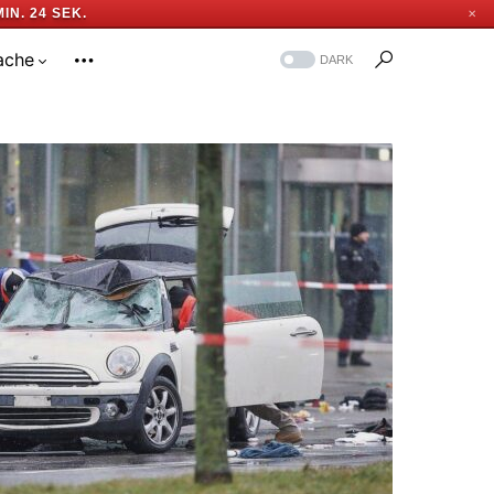
MIN. 24 SEK.
✕
ache
DARK