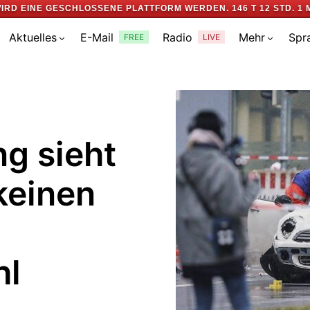
IRD EINE GESCHLOSSENE PLATTFORM WERDEN.
146 T 12 STD. 1 
Aktuelles
E-Mail
Radio
Mehr
Spr
FREE
LIVE
g sieht
keinen
hl