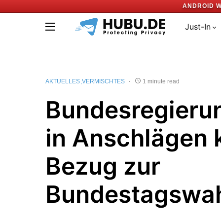
ANDROID W
Just-In
AKTUELLES
VERMISCHTES
1 minute read
Bundesregierun
in Anschlägen 
Bezug zur
Bundestagswa