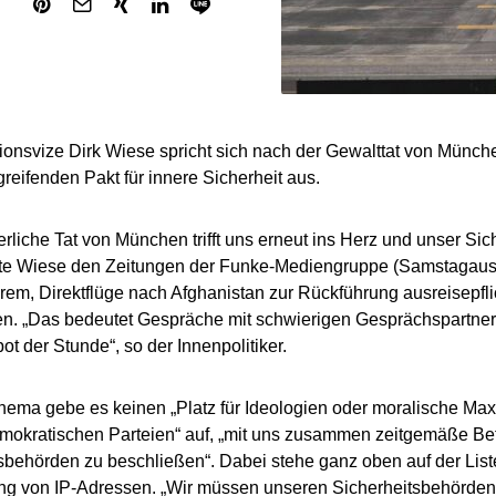
onsvize Dirk Wiese spricht sich nach der Gewalttat von Münche
greifenden Pakt für innere Sicherheit aus.
terliche Tat von München trifft uns erneut ins Herz und unser Si
gte Wiese den Zeitungen der Funke-Mediengruppe (Samstagaus
rem, Direktflüge nach Afghanistan zur Rückführung ausreisepfl
n. „Das bedeutet Gespräche mit schwierigen Gesprächspartnern
ot der Stunde“, so der Innenpolitiker.
ema gebe es keinen „Platz für Ideologien oder moralische Ma
demokratischen Parteien“ auf, „mit uns zusammen zeitgemäße Be
sbehörden zu beschließen“. Dabei stehe ganz oben auf der Liste
g von IP-Adressen. „Wir müssen unseren Sicherheitsbehörden 