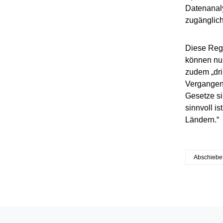
Datenanaly
zugänglich
Diese Reg
können nur
zudem „dri
Vergangenh
Gesetze si
sinnvoll i
Ländern.“
Abschiebe