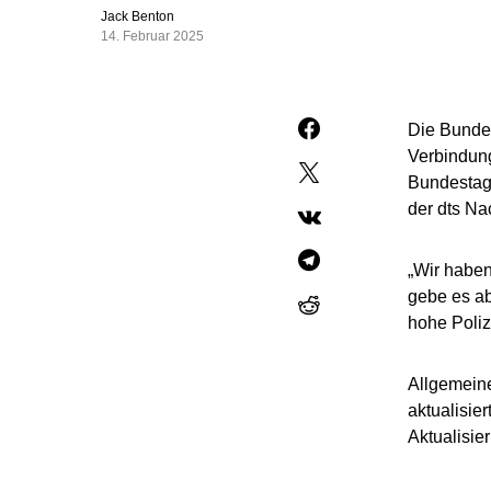
Jack Benton
14. Februar 2025
Die Bunde
Verbindun
Bundestags
der dts Na
„Wir haben
gebe es a
hohe Poliz
Allgemein
aktualisie
Aktualisie