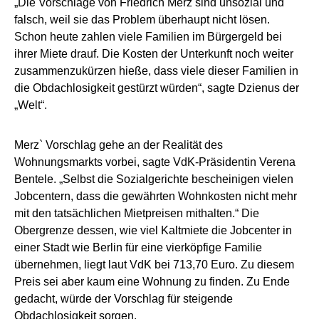
„Die Vorschläge von Friedrich Merz sind unsozial und
falsch, weil sie das Problem überhaupt nicht lösen.
Schon heute zahlen viele Familien im Bürgergeld bei
ihrer Miete drauf. Die Kosten der Unterkunft noch weiter
zusammenzukürzen hieße, dass viele dieser Familien in
die Obdachlosigkeit gestürzt würden“, sagte Dzienus der
„Welt“.
Merz` Vorschlag gehe an der Realität des
Wohnungsmarkts vorbei, sagte VdK-Präsidentin Verena
Bentele. „Selbst die Sozialgerichte bescheinigen vielen
Jobcentern, dass die gewährten Wohnkosten nicht mehr
mit den tatsächlichen Mietpreisen mithalten.“ Die
Obergrenze dessen, wie viel Kaltmiete die Jobcenter in
einer Stadt wie Berlin für eine vierköpfige Familie
übernehmen, liegt laut VdK bei 713,70 Euro. Zu diesem
Preis sei aber kaum eine Wohnung zu finden. Zu Ende
gedacht, würde der Vorschlag für steigende
Obdachlosigkeit sorgen.