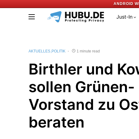
ANDROID W
Just-In
AKTUELLES
POLITIK
1 minute read
Birthler und K
sollen Grünen-
Vorstand zu Os
beraten