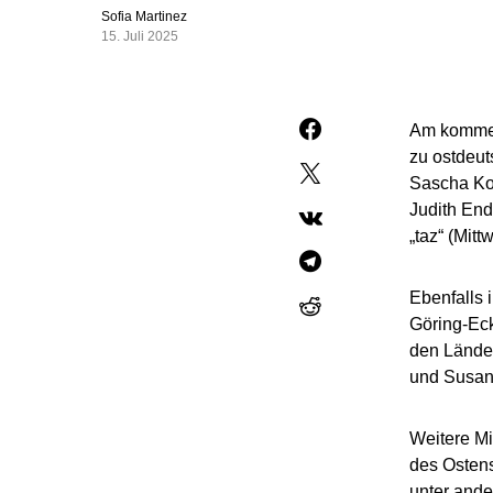
Sofia Martinez
15. Juli 2025
Am kommend
zu ostdeut
Sascha Kow
Judith Ende
„taz“ (Mit
Ebenfalls 
Göring-Eck
den Länder
und Susan 
Weitere Mi
des Ostens
unter and