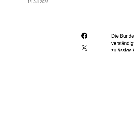
15. Juli 2025
Die Bundes
verständig
zulässige 
„Handelsbl
den Finan
Damit wäre
Regeln gru
wenn der H
Die EU poc
verletzt. 
Zettelmeye