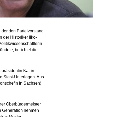
 der den Parteivorstand
der Historiker Ilko-
olitikwissenschaftlerin
ündete, berichtet die
epräsidentin Katrin
ie Stasi-Unterlagen. Aus
ionschefin in Sachsen)
üner Oberbürgermeister
ren Generation nehmen
ukas Mosler