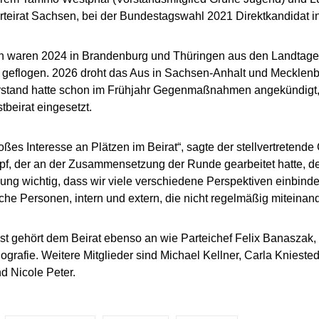
teirat Sachsen, bei der Bundestagswahl 2021 Direktkandidat in 
n waren 2024 in Brandenburg und Thüringen aus den Landtagen
 geflogen. 2026 droht das Aus in Sachsen-Anhalt und Mecklen
stand hatte schon im Frühjahr Gegenmaßnahmen angekündigt, a
stbeirat eingesetzt.
oßes Interesse an Plätzen im Beirat“, sagte der stellvertretend
f, der an der Zusammensetzung der Runde gearbeitet hatte, der
ung wichtig, dass wir viele verschiedene Perspektiven einbind
che Personen, intern und extern, die nicht regelmäßig miteinan
st gehört dem Beirat ebenso an wie Parteichef Felix Banaszak, 
ografie. Weitere Mitglieder sind Michael Kellner, Carla Knieste
d Nicole Peter.