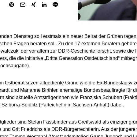
en Dienstag soll erstmals ein neuer Beirat der Grünen tagen,
schen Fragen beraten soll. Zu den 17 externen Beratern gehören 
alczuk, der vor allem zur DDR-Geschichte forscht, sowie die P
rs, die die Initiative „Dritte Generation Ostdeutschland“ mitbegr
twochsaugabe).
im Ostbeirat sitzen altgediente Grüne wie die Ex-Bundestagsviz
ardt und Marianne Birthler, ehemalige Bundesbeauftragte für d
n sind aktuelle Amtsträgerinnen wie Franziska Schubert (Frakt
Sziborra-Seidlitz (Parteichefin in Sachsen-Anhalt) dabei.
tglieder sind Stefan Fassbinder aus Greifswald als einziger gr
 und Grit Friedrichs als DDR-Bürgerrechtlerin. Aus der jünge
erem Tammo Westphal (Vorstandsmitglied Grüne Jugend) und L