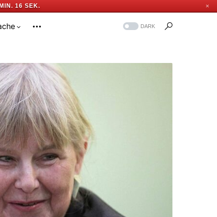
MIN. 15 SEK.
✕
ache
DARK