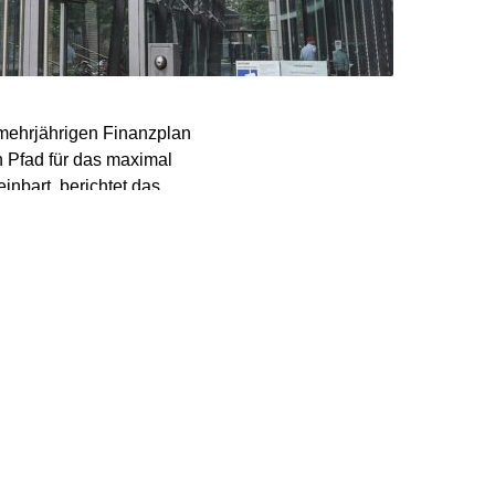
 mehrjährigen Finanzplan
n Pfad für das maximal
nbart, berichtet das
as Bundeskabinett will
 weiterleiten.
ausbau mit den EU-
noch in diesem Herbst,
n werden, hieß es.
 jedoch sehen Ökonomen
 kritisierte Jeromin
ophale“ Folgen haben.