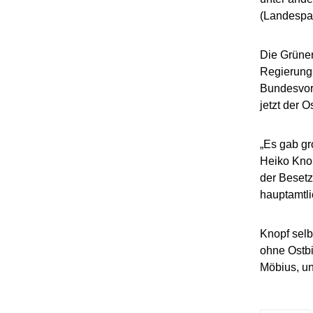
(Landespar
Die Grüne
Regierung
Bundesvor
jetzt der O
„Es gab gr
Heiko Knop
der Besetz
hauptamtli
Knopf selb
ohne Ostbi
Möbius, un