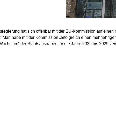
regierung hat sich offenbar mit der EU-Kommission auf einen
t. Man habe mit der Kommission „erfolgreich einen mehrjährige
Wachstum“ der Staatsausgaben für die Jahre 2025 bis 2029 verei
att“ (Mittwochausgabe) unter Berufung auf Regierungskreise. D
zplan am Mittwoch beschließen und dann an die EU-Kommission
 das deutsche Schuldenpaket für Aufrüstung und Infrastruktur
ndsätzlich vereinbar. Ein Defizitverfahren gegen Deutschland 
aushalt für 2026 vorliegt, könne dennoch nicht ausgeschlosse
ht darauf, dass die Regeln für alle gelten. Diesen Grundsatz
„Deutschland biegt sich die Anwendungen der EU-Regeln zurecht“,
r, Chef der Brüsseler Denkfabrik Bruegel. Dies könne „katastr