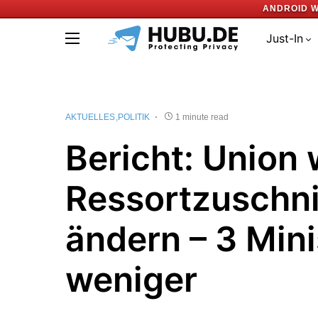
ANDROID W
Just-In
AKTUELLES
POLITIK
1 minute read
Bericht: Union w
Ressortzuschni
ändern – 3 Mini
weniger