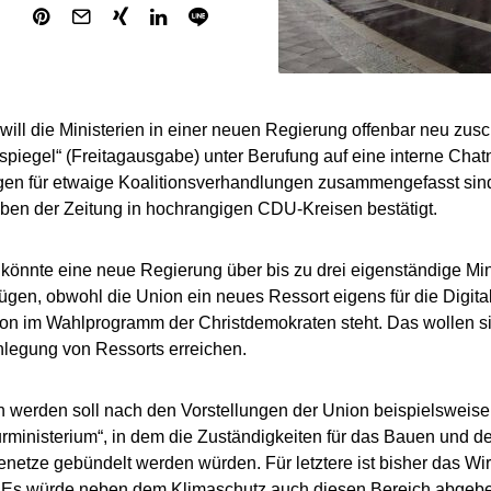
will die Ministerien in einer neuen Regierung offenbar neu zus
spiegel“ (Freitagausgabe) unter Berufung auf eine interne Chatna
gen für etwaige Koalitionsverhandlungen zusammengefasst sind
en der Zeitung in hochrangigen CDU-Kreisen bestätigt.
könnte eine neue Regierung über bis zu drei eigenständige Min
fügen, obwohl die Union ein neues Ressort eigens für die Digital
on im Wahlprogramm der Christdemokraten steht. Das wollen si
egung von Ressorts erreichen.
 werden soll nach den Vorstellungen der Union beispielsweise
turministerium“, in dem die Zuständigkeiten für das Bauen und d
enetze gebündelt werden würden. Für letztere ist bisher das Wir
 Es würde neben dem Klimaschutz auch diesen Bereich abgebe