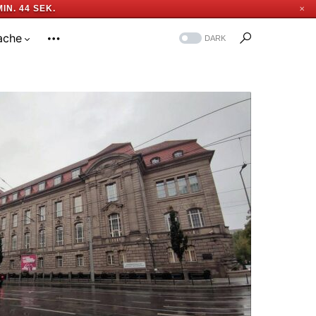
MIN. 43 SEK.
✕
ache
DARK