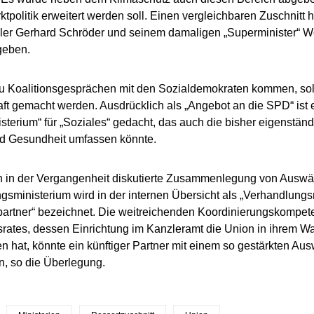
ktpolitik erweitert werden soll. Einen vergleichbaren Zuschnitt 
er Gerhard Schröder und seinem damaligen „Superminister“ W
geben.
zu Koalitionsgesprächen mit den Sozialdemokraten kommen, soll
t gemacht werden. Ausdrücklich als „Angebot an die SPD“ ist e
sterium“ für „Soziales“ gedacht, das auch die bisher eigenständ
nd Gesundheit umfassen könnte.
n in der Vergangenheit diskutierte Zusammenlegung von Auswä
gsministerium wird in der internen Übersicht als „Verhandlung
partner“ bezeichnet. Die weitreichenden Koordinierungskompet
srates, dessen Einrichtung im Kanzleramt die Union in ihrem 
n hat, könnte ein künftiger Partner mit einem so gestärkten Au
n, so die Überlegung.