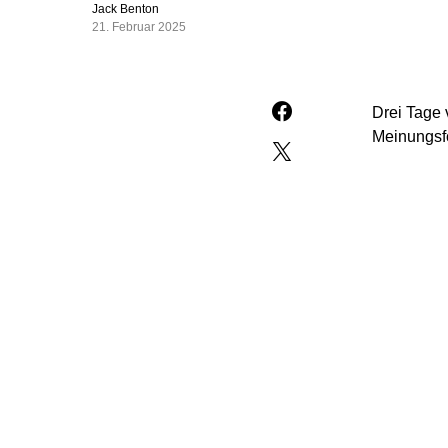
Jack Benton
21. Februar 2025
Drei Tage 
Meinungsfo
Stärkste K
gewinnen 
Die AfD wü
und festig
Die SPD ve
Prozent.
Für die Gr