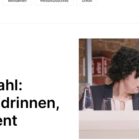
Ministerien
Ressortzuschnitt
Union
hl:
drinnen,
ent