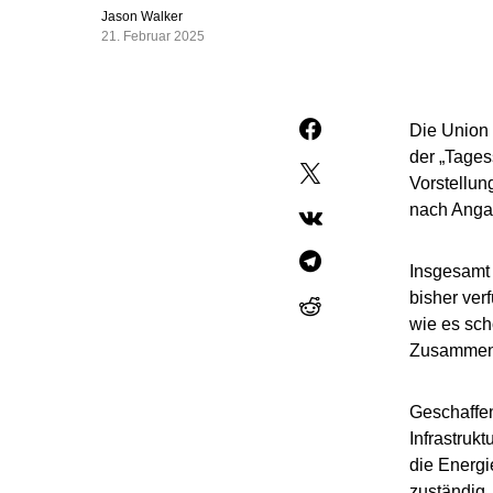
Jason Walker
21. Februar 2025
Die Union 
der „Tages
Vorstellun
nach Angab
Insgesamt 
bisher ver
wie es sch
Zusammenl
Geschaffen
Infrastruk
die Energi
zuständig.