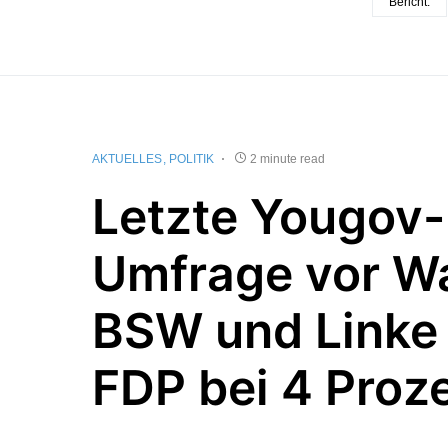
Bericht:
AKTUELLES
POLITIK
2 minute read
Letzte Yougov-
Umfrage vor Wa
BSW und Linke 
FDP bei 4 Proz