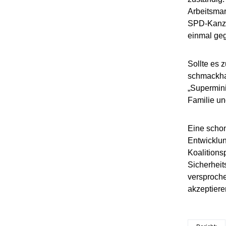
Arbeitsmar
SPD-Kanzl
einmal ge
Sollte es 
schmackhaf
„Supermini
Familie u
Eine scho
Entwicklun
Koalitions
Sicherheit
versproche
akzeptiere