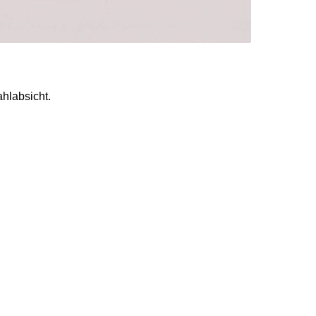
hlabsicht.
ll auf 29 Prozent und
u.
berechtigten gewählt
und landet nun bei 16
n, ein Prozentpunkt mehr