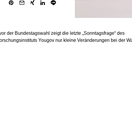
vor der Bundestagswahl zeigt die letzte „Sonntagsfrage“ des
rschungsinstituts Yougov nur kleine Veränderungen bei der Wa
raft wird demnach weiterhin die Union: CDU/CSU kommen aktue
damit im Vergleich zum Anfang der Woche 2 Prozentpunkte daz
rde laut Yougov-Umfrage unverändert von 20 Prozent der Wahl
t damit den Anspruch auf das zweitbeste Ergebnis.
rliert im Vergleich zum Beginn der Woche einen Prozentpunkt 
ünen würden laut der finalen Sonntagsfrage 13 Prozent stimme