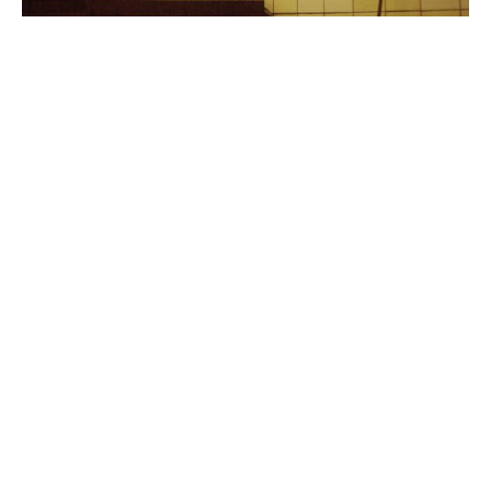
Vor dem Hintergrund sinkender Flüchtlingszahlen warnen
Unternehmen und Verbände vor einem Mangel an gering
qualifizierten Arbeitskräften und fordern Erleichterungen
für die Arbeitsmigration.
„In Anbetracht des zunehmenden Arbeits- und
Fachkräftemangels in Deutschland ist es entscheidend,
gezielte Erwerbsmigration zu fördern, unter anderem
auch für sogenannte Basistätigkeiten“, sagte der
Personalvorstand der Deutschen Post, Thomas Ogilvie,
der „Frankfurter Allgemeinen Sonntagszeitung“ (FAS).
„Nur durch eine offene und pragmatische
Zuwanderungspolitik können wir die Herausforderungen