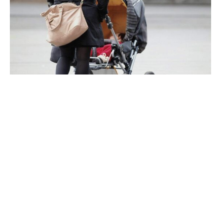
Vertreterinnen der Grünen- und der Linksfraktion
verlangen vom Bundesgesundheitsministerium (BMG)
die umgehende Veröffentlichung der Studie „Erfahrungen
und Lebenslagen ungewollt Schwangerer – Angebote der
Beratung und Versorgung (ELSA)“.
Zentrale Ergebnisse der Erhebung wurden bereits 2024