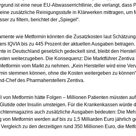
rgrund ist eine neue EU-Abwasserrichtlinie, die verlangt, dass 
 eine zusätzliche Reinigungsstufe in Klärwerken mittragen, um 
r zu filtern, berichtet der „Spiegel“.
amente wie Metformin könnten die Zusatzkosten laut Schätzun
ters IQVIA bis zu 445 Prozent der aktuellen Ausgaben betragen. 
e in Deutschland gesetzlich gedeckelt sind, bleibt den Herstel
sten weiterzugeben. Die Konsequenz: Die Marktführer Zentiva
 Metformin vom Markt zu nehmen. „Kein Hersteller wird eine Ver
min stemmen können, ohne die Kosten weitergeben zu können“,
d-Chef des Pharmaherstellers Zentiva.
l von Metformin hätte Folgen – Millionen Patienten müssten auf 
, Glutide oder Insulin umsteigen. Für die Krankenkassen würde 
chtenmagazins auch zusätzliche Ausgaben bedeuten: Die Mehrko
 von Metformin werden auf bis zu 1,5 Milliarden Euro jährlich ge
 Vergleich zu den derzeitigen rund 350 Millionen Euro, die Metf