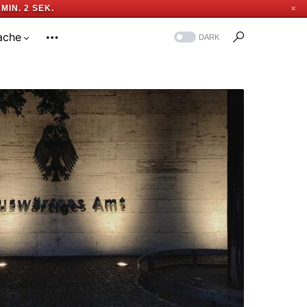
 MIN. 1 SEK.
✕
ache
DARK