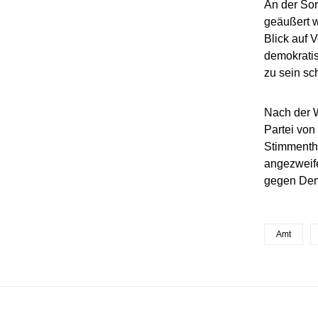
An der Sor
geäußert w
Blick auf 
demokratis
zu sein s
Nach der W
Partei von
Stimmentha
angezweife
gegen Dem
Amt