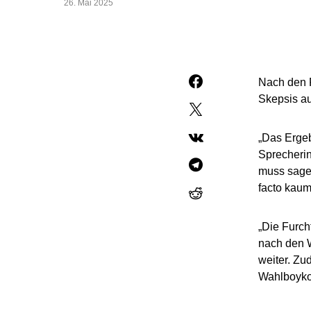
26. Mai 2025
Nach den P
Skepsis a
„Das Ergeb
Sprecherin
muss sage
facto kaum
„Die Furch
nach den W
weiter. Z
Wahlboykot