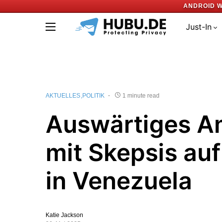
ANDROID W
Just-In
AKTUELLES
POLITIK
1 minute read
Auswärtiges Am
mit Skepsis au
in Venezuela
Katie Jackson