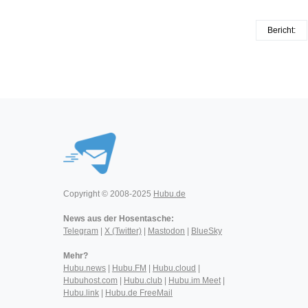
Bericht:
Copyright © 2008-2025
Hubu.de
News aus der Hosentasche:
Telegram
|
X (Twitter)
|
Mastodon
|
BlueSky
Mehr?
Hubu.news
|
Hubu.FM
|
Hubu.cloud
|
Hubuhost.com
|
Hubu.club
|
Hubu.im Meet
|
Hubu.link
|
Hubu.de FreeMail