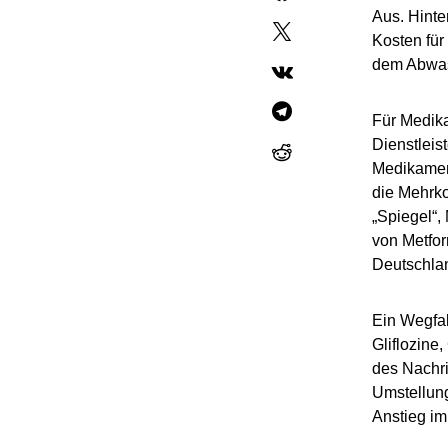
Aus. Hinte
Kosten für
dem Abwasse
Für Medik
Dienstleis
Medikament
die Mehrko
„Spiegel“,
von Metfor
Deutschlan
Ein Wegfal
Gliflozine
des Nachri
Umstellung
Anstieg im