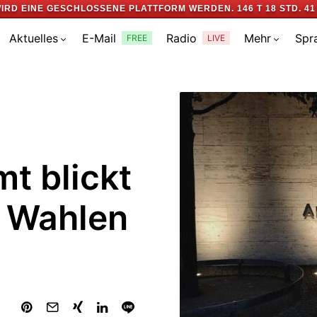
IRD EINE GESCHLOSSENE PLATTFORM WERDEN.
146 T 18 STD. 41
Aktuelles
E-Mail
Radio
Mehr
Spr
FREE
LIVE
t blickt
f Wahlen