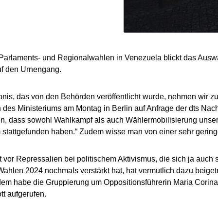
arlaments- und Regionalwahlen in Venezuela blickt das Auswä
uf den Urnengang.
nis, das von den Behörden veröffentlicht wurde, nehmen wir zur
 des Ministeriums am Montag in Berlin auf Anfrage der dts Nac
n, dass sowohl Wahlkampf als auch Wählermobilisierung unser
 stattgefunden haben.“ Zudem wisse man von einer sehr gering
t vor Repressalien bei politischem Aktivismus, die sich ja auch 
ahlen 2024 nochmals verstärkt hat, hat vermutlich dazu beiget
udem habe die Gruppierung um Oppositionsführerin Maria Cori
t aufgerufen.